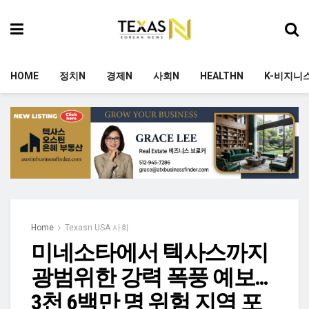
HOME
정치N
경제N
사회N
HEALTHN
K-비지니
Home
Texasn USA 사회
미네소타에서 텍사스까지
광범위한 강력 폭풍 예보…
3천 6백만 명 위험 지역 포