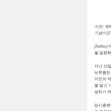
사진/ 제
기념사진을
[Dallas]
을 일원화
지난 22
브루클린
이민의 역
을 알고 
념하기 위
임시총회