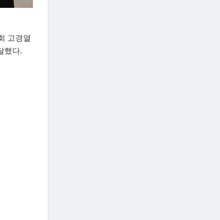
회 고경열
달했다.