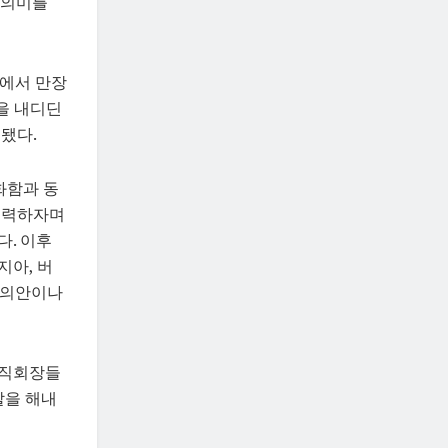
 의미를
원에서 만장
을 내디딘
정됐다.
화함과 동
노력하자며
. 이후
지아, 버
결의안이나
전직회장들
할을 해내