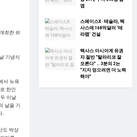
염
스페이스X · 테슬라, 텍
사스에 168억달러 ‘테
 개최한 뒤
라팹’ 건설
텍사스 아시아계 유권
날 기념식
자 절반 “탈라리코 잘
모른다” … 3분의 2는
“지지 얻으려면 더 노력
해야”
에서 뉴욕
로 한인
모두 이날
의 날을 기
.
단도 박상