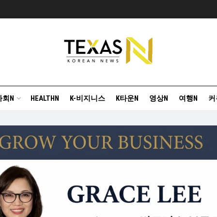
사회N
HEALTHN
K-비지니스
K타운N
영상N
여행N
커