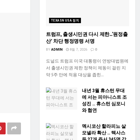
TEXASN USA 정치
트럼프, 출생시민권 다시 제한…‘원정출
산’ 차단 행정명령 서명
BY
ADMIN
8월 7, 2026
0
도널드 트럼프 미국 대통령이 연방대법원에
서 출생시민권 제한 정책이 제동이 걸린 지
약 5주 만에 적용 대상을 좁힌...
내년 3월 휴스턴 무대
에 서는 피아니스트 조
성진 … 휴스턴 심포니
와 협연
멕시코산 할라피뇨 살
모넬라 확산 … 텍사스
등 27개 주서 345명 감