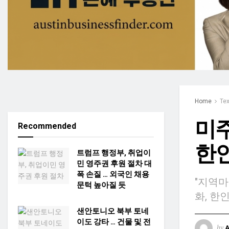
Home
Te
미
Recommended
한인
트럼프 행정부, 취업이
민 영주권 후원 절차 대
폭 손질 … 외국인 채용
"지역마
문턱 높아질 듯
화, 한
샌안토니오 북부 토네
이도 강타 … 건물 및 전
by