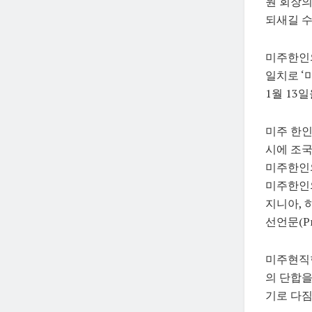
원 회장의
되새길 수
미주한인의
일치로 ‘
1월 13일
미주 한인
시에 조
미주한인의
미주한인의
지니아, 
선언문(Pr
미주현직
의 단합을
기로 다짐