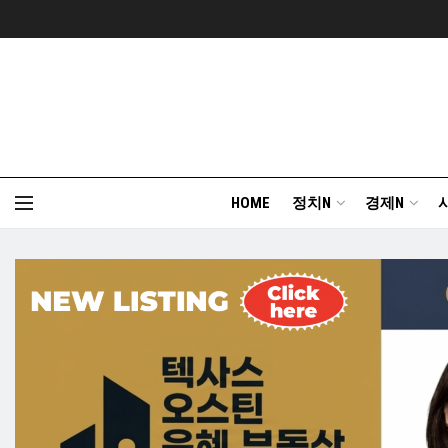
HOME
정치N
경제N