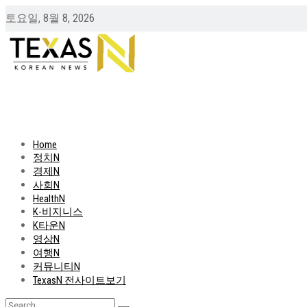
토요일, 8월 8, 2026
Home
정치N
경제N
사회N
HealthN
K-비지니스
K타운N
영상N
여행N
커뮤니티N
TexasN 전사이트보기