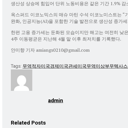
생산성 상승에 힘입어 단위 노동비용은 같은 기간 1.9% 
옥스퍼드 이코노믹스의 매슈 마틴 수석 이코노미스트는 “기업
완화, 인공지능(AI)을 포함한 기술 발전으로 생산성 증
한편 고용 증가세는 둔화된 모습이지만 해고는 여전히 낮은 수
4주 이동평균은 지난해 4월 말 이후 최저치를 기록했다.
안미향 기자 amiangs0210@gmail.com
Tags:
무역적자
미국경제
미국관세
미국무역
미상부무
텍사스
admin
Related
Posts