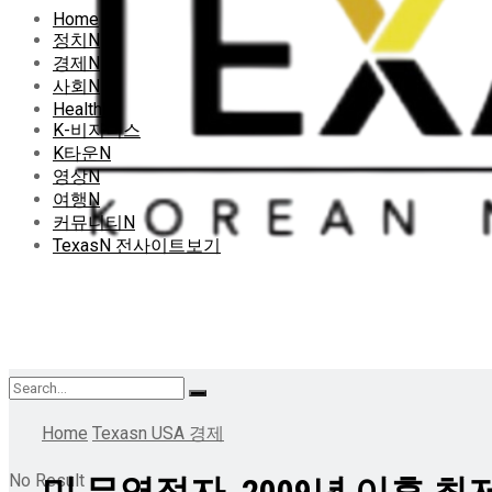
Home
정치N
경제N
사회N
HealthN
K-비지니스
K타운N
영상N
여행N
커뮤니티N
TexasN 전사이트보기
Home
Texasn USA 경제
No Result