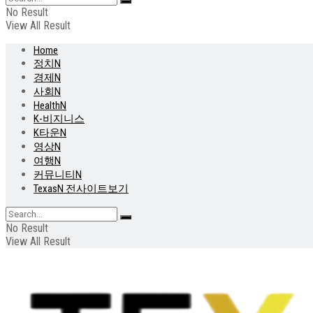
No Result
View All Result
Home
정치N
경제N
사회N
HealthN
K-비지니스
K타운N
영상N
여행N
커뮤니티N
TexasN 전사이트보기
No Result
View All Result