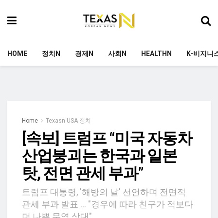
HOME
정치N
경제N
사회N
HEALTHN
K-비지니
Home
Texasn USA 정치
[속보] 트럼프 “미국 자동차
산업붕괴는 한국과 일본
탓, 전면 관세 부과”
트럼프 대통령, '해방의 날' 선언하며 전면적
관세 부과 발표​ ... "경우에 따라 친구가 적보다
더 나쁜 무역 상대"