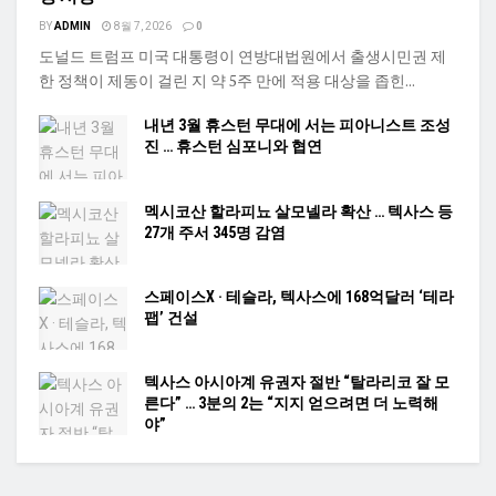
BY
ADMIN
8월 7, 2026
0
도널드 트럼프 미국 대통령이 연방대법원에서 출생시민권 제
한 정책이 제동이 걸린 지 약 5주 만에 적용 대상을 좁힌...
내년 3월 휴스턴 무대에 서는 피아니스트 조성
진 … 휴스턴 심포니와 협연
멕시코산 할라피뇨 살모넬라 확산 … 텍사스 등
27개 주서 345명 감염
스페이스X · 테슬라, 텍사스에 168억달러 ‘테라
팹’ 건설
텍사스 아시아계 유권자 절반 “탈라리코 잘 모
른다” … 3분의 2는 “지지 얻으려면 더 노력해
야”