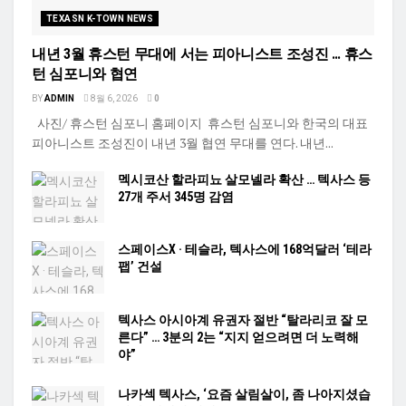
TEXASN K-TOWN NEWS
내년 3월 휴스턴 무대에 서는 피아니스트 조성진 … 휴스
턴 심포니와 협연
BY
ADMIN
8월 6, 2026
0
사진/ 휴스턴 심포니 홈페이지 휴스턴 심포니와 한국의 대표
피아니스트 조성진이 내년 3월 협연 무대를 연다. 내년...
멕시코산 할라피뇨 살모넬라 확산 … 텍사스 등
27개 주서 345명 감염
스페이스X · 테슬라, 텍사스에 168억달러 ‘테라
팹’ 건설
텍사스 아시아계 유권자 절반 “탈라리코 잘 모
른다” … 3분의 2는 “지지 얻으려면 더 노력해
야”
나카섹 텍사스, ‘요즘 살림살이, 좀 나아지셨습