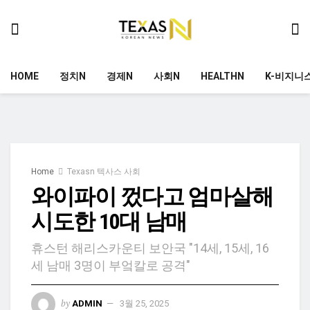
HOME
정치N
경제N
사회N
HEALTHN
K-비지니
Home
Texasn 텍사스 사회
와이파이 껐다고 엄마살해
시도한 10대 남매
휴스턴 해리스카운티 보안국 "14세, 15세, 16
세 남매 3명이 부엌칼로 공격"
by
ADMIN
3월 25, 2025