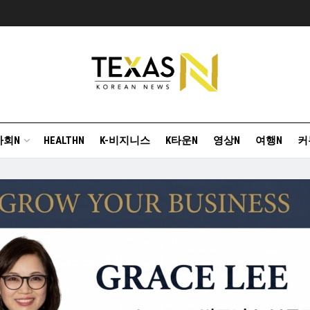
사회N
HEALTHN
K-비지니스
K타운N
영상N
여행N
커