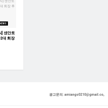
 NEWS
] 샌안토
32대 회장
광고문의: amiangs0210@gmail.co,