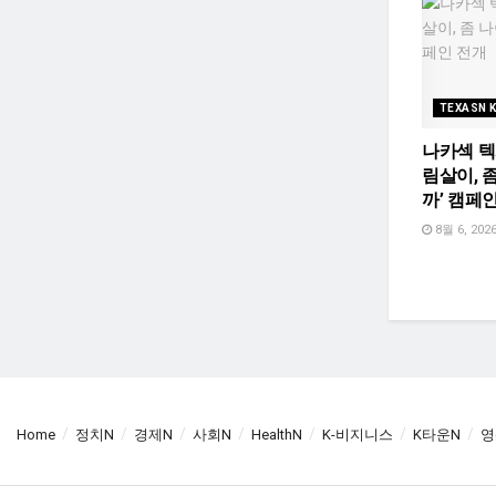
TEXASN 
나카섹 텍
림살이, 
까’ 캠페
8월 6, 202
Home
정치N
경제N
사회N
HealthN
K-비지니스
K타운N
영