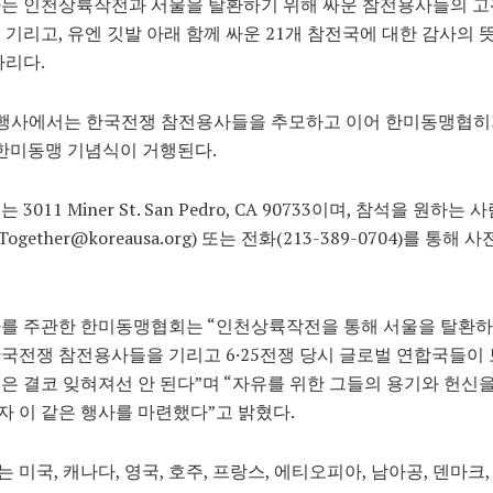
사는 인천상륙작전과 서울을 탈환하기 위해 싸운 참전용사들의 고
 기리고, 유엔 깃발 아래 함께 싸운 21개 참전국에 대한 감사의 
자리다.
요행사에서는 한국전쟁 참전용사들을 추모하고 이어 한미동맹협히
5 한미동맹 기념식이 거행된다.
 3011 Miner St. San Pedro, CA 90733이며, 참석을 원하는
Together@koreausa.org) 또는 전화(213-389-0704)를 통해 
사를 주관한 한미동맹협회는 “인천상륙작전을 통해 서울을 탈환하
국전쟁 참전용사들을 기리고 6·25전쟁 당시 글로벌 연합국들이 
은 결코 잊혀져선 안 된다”며 “자유를 위한 그들의 용기와 헌신
 이 같은 행사를 마련했다”고 밝혔다.
 미국, 캐나다, 영국, 호주, 프랑스, 에티오피아, 남아공, 덴마크