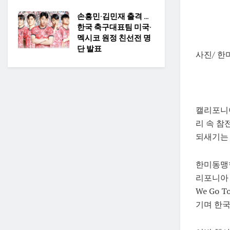
손흥민·김민재 출격 …
한국 축구대표팀 미국·
멕시코 원정 친선전 명
단 발표
사진/ 한
캘리포니아 
리 속 참
되새기는 
한미동맹협
리포니아 샌
We Go T
기며 한