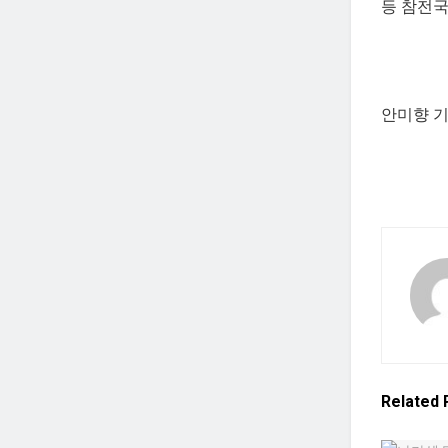
등 참전국
안미향 기자
Related