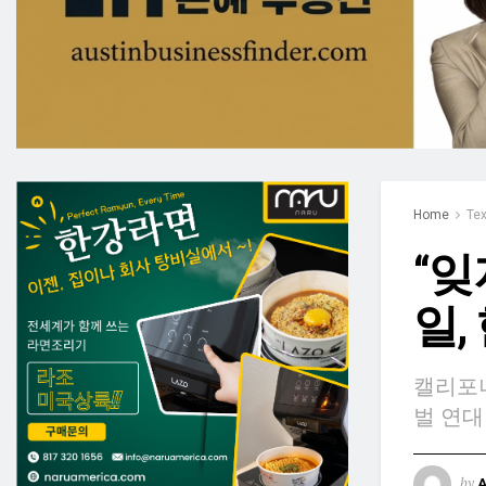
Home
Te
“잊
일,
캘리포니
벌 연대
by