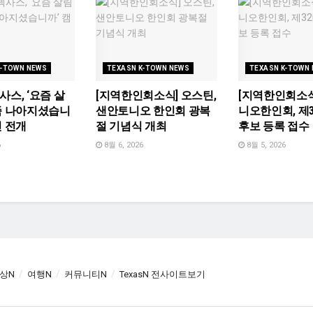
K-TOWN NEWS
TEXASN K-TOWN NEWS
TEXASN K-TOWN
사스, ‘요즘 살
[지역한인회소식] 오스틴,
[지역한인회소식
좀 나아지셨습니
샌안토니오 한인회 광복
니오한인회, 제
인 전개
절 기념식 개최
후보 등록 접수
6
8월 6, 2026
8월 5, 2026
상N
여행N
커뮤니티N
TexasN 전사이트보기