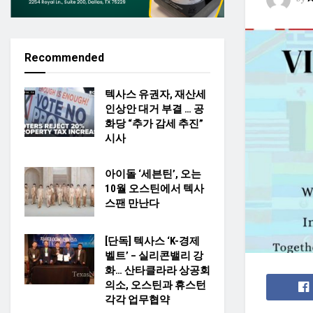
Recommended
텍사스 유권자, 재산세
인상안 대거 부결 … 공
화당 “추가 감세 추진”
시사
아이돌 ‘세븐틴’, 오는
10월 오스틴에서 텍사
스팬 만난다
[단독] 텍사스 ‘K-경제
벨트’ – 실리콘밸리 강
화… 산타클라라 상공회
의소, 오스틴과 휴스턴
각각 업무협약