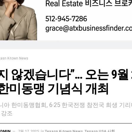
xasn K-town News
지 않겠습니다”… 오는 9월 
 한미동맹 기념식 개최
아 한미동맹협회, 6·25 한국전쟁 참전국 희생 기리
 강조
in
ADMIN
7월 17, 2025
Texasn K-town News
,
Texasn USA 사회