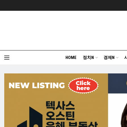
HOME
정치N
경제N