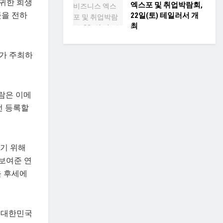
귀한 희생
엑스포 및 취업박람회,
뜻을 전하
22일(토) 테일러서 개
최
가 주최하
 사람은 이메
사전 등록할
기 위해
보여준 연
을 후세에
, 대한민국