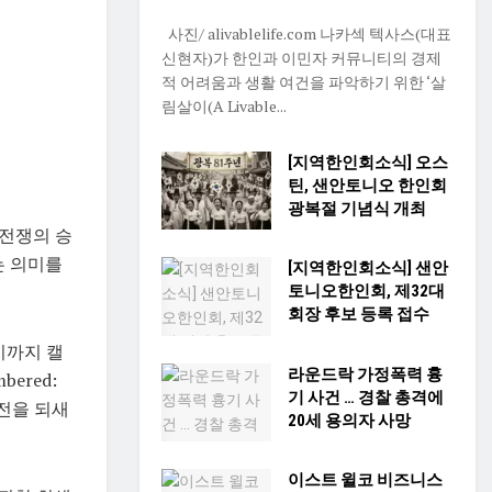
사진/ alivablelife.com 나카섹 텍사스(대표
신현자)가 한인과 이민자 커뮤니티의 경제
적 어려움과 생활 여건을 파악하기 위한 ‘살
림살이(A Livable...
[지역한인회소식] 오스
틴, 샌안토니오 한인회
광복절 기념식 개최
한국전쟁의 승
는 의미를
[지역한인회소식] 샌안
토니오한인회, 제32대
회장 후보 등록 접수
시까지 캘
라운드락 가정폭력 흉
bered:
기 사건 … 경찰 총격에
륙작전을 되새
20세 용의자 사망
이스트 윌코 비즈니스