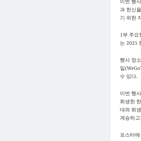
이번 행
과 헌신을
기 위한 
1부 주
는 202
행사 장소는
일(WeGo
수 있다.
이번 행
희생한 한
대와 희생
계승하고자
포스터에는