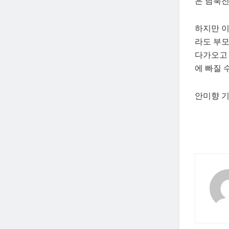
은 남북전
하지만 이
라도 부모
다가오고 
에 빠질 
안미향 기자