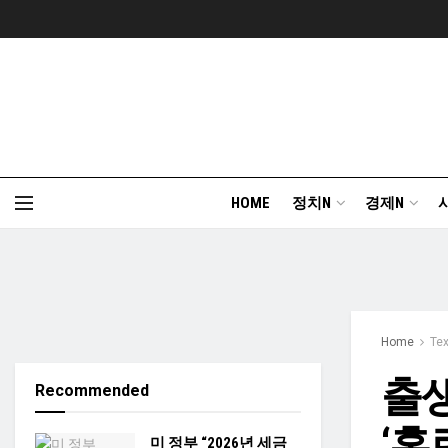
HOME
정치N
경제N
Home
Te
출생
Recommended
‘혼
미 정부 “2026년 세금