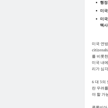
행정
미국
미국
텍사
미국 연방
citiz
를 비롯한
미국 내에
리가 심각
6 대 3
란 우려를
야 할 가
콜롬비아 