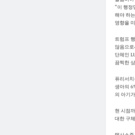
“이 행정
해야 하는
영향을 미
트럼프 행
않음으로써
단체인 L
끔찍한 상
퓨리서치센
생아의 6
의 아기가
현 시점
대한 구체
텍사스주 