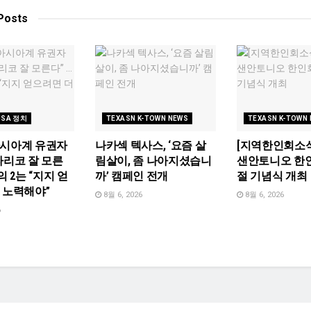
Posts
USA 정치
TEXASN K-TOWN NEWS
TEXASN K-TOWN
아시아계 유권자
나카섹 텍사스, ‘요즘 살
[지역한인회소식
라리코 잘 모른
림살이, 좀 나아지셨습니
샌안토니오 한
분의 2는 “지지 얻
까’ 캠페인 전개
절 기념식 개최
 노력해야”
8월 6, 2026
8월 6, 2026
6