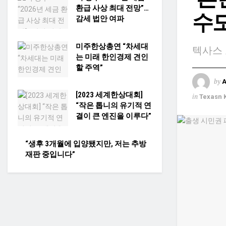
환급 사상 최대 전망”…
수
감세 법안 여파
미주한상총연 “차세대
텍사스 
는 미래 한인경제 견인
할 주역”
by
[2023 세계한상대회]
in
Texasn 
“작은 톱니의 유기적 연
결이 큰 엔진을 이루다”
“생후 3개월에 입양됐지만, 저는 추방
재판 중입니다”