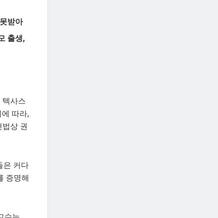
 못받아
모 출생,
, 텍사스
이에 따라,
헌법상 권
들은 커다
를 증명해
 교수는