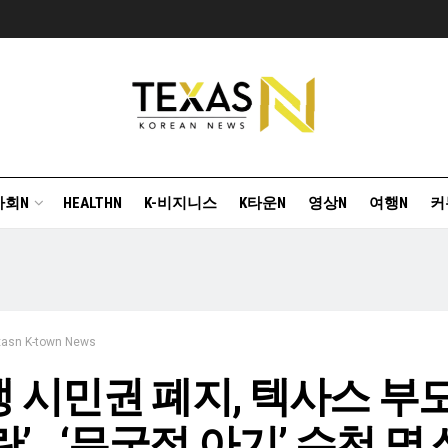
사회N
HEALTHN
K-비지니스
K타운N
영상N
여행N
커
xasn K-town News
 시민권 폐지, 텍사스 부
란’ …‘무국적 아기’ 수천 명