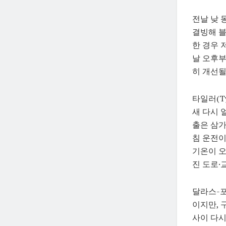
전날 낮 
결빙해 블
한 경우 
날 오후부
히 개선될
타일러(T
새 다시 
출은 삼가
침 운전이
기온이 오
진 도로·
달라스-포
이지만, 
사이 다시