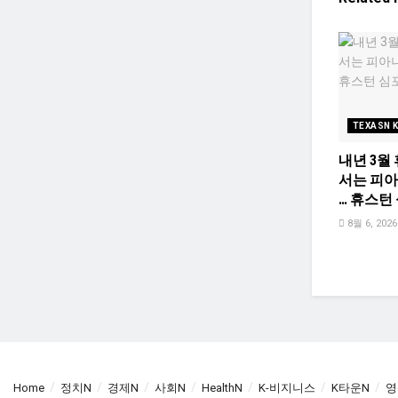
TEXASN 
내년 3월
서는 피
… 휴스턴
8월 6, 2026
Home
정치N
경제N
사회N
HealthN
K-비지니스
K타운N
영