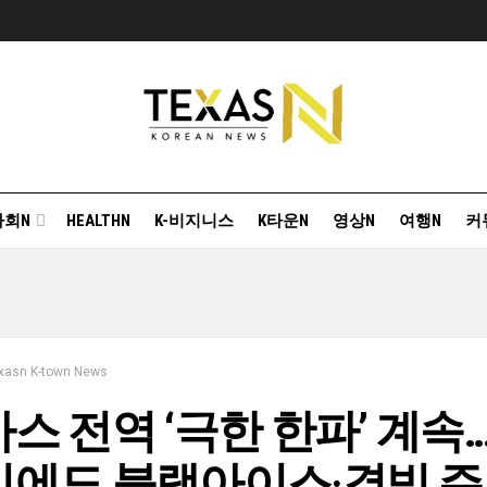
사회N
HEALTHN
K-비지니스
K타운N
영상N
여행N
커
xasn K-town News
스 전역 ‘극한 한파’ 계속…
빙에도 블랙아이스·결빙 