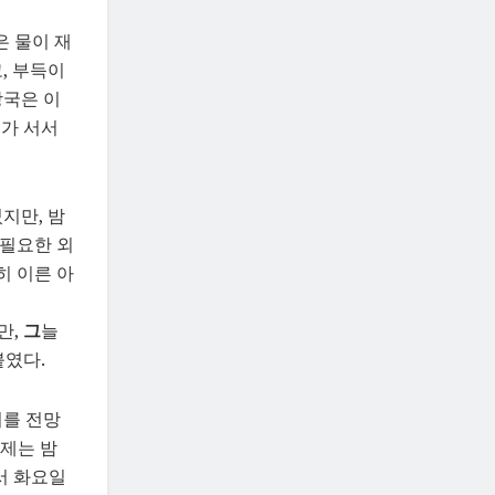
은 물이 재
, 부득이
당국은 이
태가 서서
지만, 밤
불필요한 외
히 이른 아
만,
그
늘
붙였다.
이를 전망
문제는 밤
서 화요일