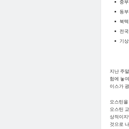
중부
동부
북텍
전국
기상
지난 주말
험에 놓여
이스가 광
오스틴을 
오스틴 교
상적이지만
것으로 나