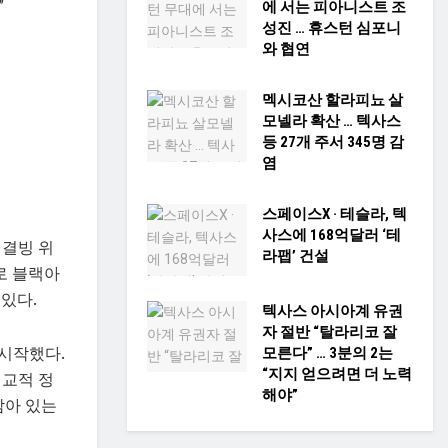
”
에 서는 피아니스트 조
성진 … 휴스턴 심포니
와 협연
멕시코산 할라피뇨 살
모넬라 확산 … 텍사스
등 27개 주서 345명 감
염
스페이스X · 테슬라, 텍
사스에 168억달러 ‘테
 결빙 위
라팹’ 건설
로 블랙아
있다.
텍사스 아시아계 유권
자 절반 “탈라리코 잘
 시작했다.
모른다” … 3분의 2는
“지지 얻으려면 더 노력
비교적 정
해야”
남아 있는