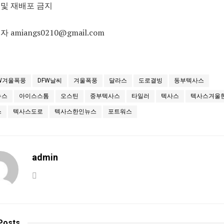
및 재배포 금지
 amiangs0210@gmail.com
W겨울폭풍
DFW날씨
겨울폭풍
달라스
도로결빙
동부텍사스
뉴스
아이스스톰
오스틴
중부텍사스
타일러
텍사스
텍사스겨울
스
텍사스도로
텍사스한인뉴스
포트워스
admin
Posts