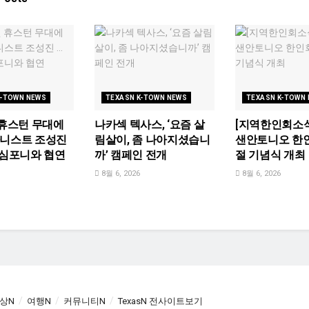
K-TOWN NEWS
TEXASN K-TOWN NEWS
TEXASN K-TOWN
 휴스턴 무대에
나카섹 텍사스, ‘요즘 살
[지역한인회소식
아니스트 조성진
림살이, 좀 나아지셨습니
샌안토니오 한
 심포니와 협연
까’ 캠페인 전개
절 기념식 개최
8월 6, 2026
8월 6, 2026
상N
여행N
커뮤니티N
TexasN 전사이트보기