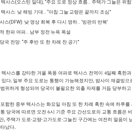
 텍사스(오스틴 일대), “주요 도로 정상 흐름… 주택가·그늘은 위험
 텍사스: 낮 해빙 기대… “아침·그늘·교량은 끝까지 조심”
사스(DFW): 낮 영상 회복 후 다시 영하… ‘빙판의 반복’
적 한파 여파… 남부 정전·뉴욕 폭설
당국 전망: “주 후반 또 한 차례 찬 공기”
 텍사스를 강타한 겨울 폭풍 여파로 텍사스 전역이 4일째 혹한과
 있다. 일부 주요 도로는 통행이 가능해졌지만, 밤사이 재결빙으
범위하게 형성되며 당국이 불필요한 외출 자제를 거듭 당부하고 
포함한 중부 텍사스는 화요일 아침 또 한 차례 혹한 속에 하루를
통 당국에 따르면 오전 6시 기준 주요 간선도로의 교통 흐름은 
, 주택가 도로·교량·고가도로·그늘진 구간에는 여전히 얼음이 
타났다.