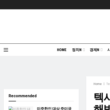
HOME
정치N
경제N
Home
Te
텍사
Recommended
해
미주한인 대상 주미국