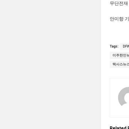
무단전재 
안미향 기자
Tags:
DF
미주한인
텍사스뉴
Related