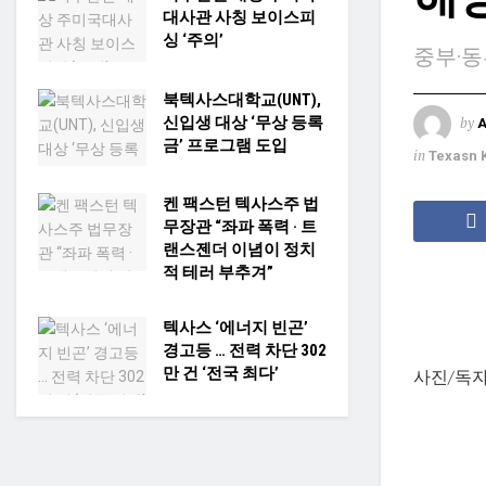
대사관 사칭 보이스피
싱 ‘주의’
중부·동
북텍사스대학교(UNT),
신입생 대상 ‘무상 등록
by
금’ 프로그램 도입
in
Texasn 
켄 팩스턴 텍사스주 법
무장관 “좌파 폭력 · 트
랜스젠더 이념이 정치
적 테러 부추겨”
텍사스 ‘에너지 빈곤’
경고등 … 전력 차단 302
만 건 ‘전국 최다’
사진/독자