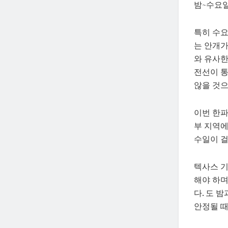
밤~수요일
특히 수요일
는 안개가
와 유사한
전선이 통
않을 것으
이번 한파
부 지역에
수일이 걸
텍사스 기
해야 하며
다. 도 
안정될 때