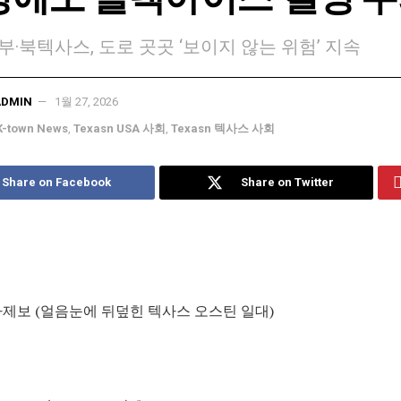
부·북텍사스, 도로 곳곳 ‘보이지 않는 위험’ 지속
ADMIN
1월 27, 2026
K-town News
,
Texasn USA 사회
,
Texasn 텍사스 사회
Share on Facebook
Share on Twitter
제보 (얼음눈에 뒤덮힌 텍사스 오스틴 일대)