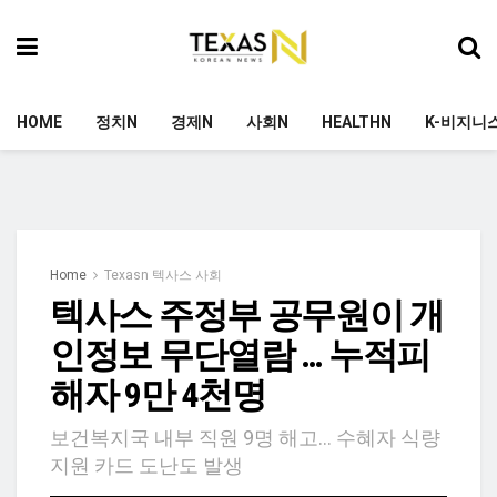
HOME
정치N
경제N
사회N
HEALTHN
K-비지니
Home
Texasn 텍사스 사회
텍사스 주정부 공무원이 개
인정보 무단열람 … 누적피
해자 9만 4천명
보건복지국 내부 직원 9명 해고… 수혜자 식량
지원 카드 도난도 발생