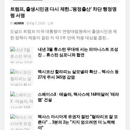
트럼프, 출생시민권 다시 제한…‘원정출산’ 차단 행정명
령 서명
BY
ADMIN
8월 7, 2026
0
도널드 트럼프 미국 대통령이 연방대법원에서 출생시민권 제
한 정책이 제동이 걸린 지 약 5주 만에 적용 대상을 좁힌...
내년 3월 휴스턴 무대에 서는 피아니스트 조성
진 … 휴스턴 심포니와 협연
멕시코산 할라피뇨 살모넬라 확산 … 텍사스 등
27개 주서 345명 감염
스페이스X · 테슬라, 텍사스에 168억달러 ‘테라
팹’ 건설
텍사스 아시아계 유권자 절반 “탈라리코 잘 모
른다” … 3분의 2는 “지지 얻으려면 더 노력해
야”