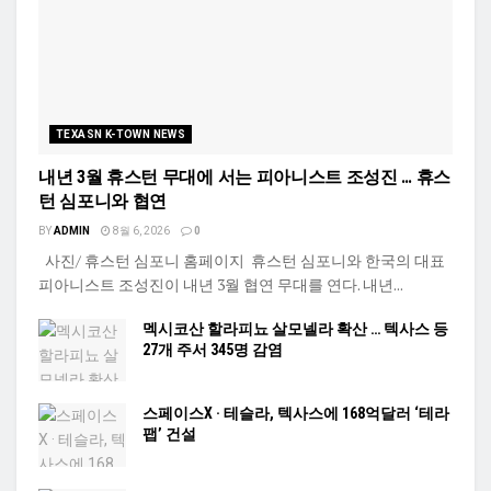
TEXASN K-TOWN NEWS
내년 3월 휴스턴 무대에 서는 피아니스트 조성진 … 휴스
턴 심포니와 협연
BY
ADMIN
8월 6, 2026
0
사진/ 휴스턴 심포니 홈페이지 휴스턴 심포니와 한국의 대표
피아니스트 조성진이 내년 3월 협연 무대를 연다. 내년...
멕시코산 할라피뇨 살모넬라 확산 … 텍사스 등
27개 주서 345명 감염
스페이스X · 테슬라, 텍사스에 168억달러 ‘테라
팹’ 건설