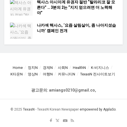
텍사스 아시아계 유권자 절반 “탈라리코 잘 모
른다” … 3분의 2는 “지지 얻으려면 더 노력해
야”
나카섹 텍사스, ‘요즘 살림살이, 좀 나아지셨습
니까’ 캠페인 전개
Home
정치N
경제N
사회N
HealthN
K-비지니스
K타운N
영상N
여행N
커뮤니티N
TexasN 전사이트보기
광고문의: amiangs0210@gmail.co,
© 2025
TexasN
- TexasN Korean Newspaper
empowered by ApplaSo
.