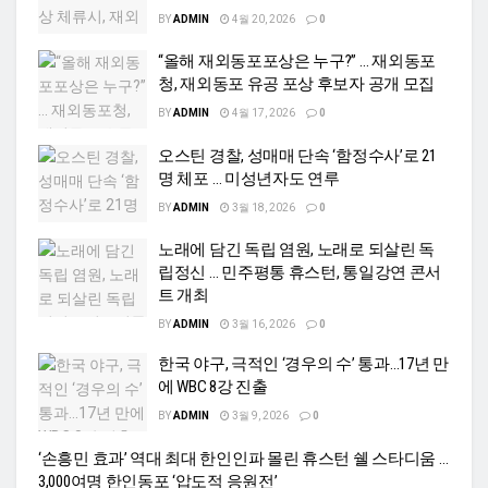
BY
ADMIN
4월 20, 2026
0
“올해 재외동포포상은 누구?” … 재외동포
청, 재외동포 유공 포상 후보자 공개 모집
BY
ADMIN
4월 17, 2026
0
오스틴 경찰, 성매매 단속 ‘함정수사’로 21
명 체포 … 미성년자도 연루
BY
ADMIN
3월 18, 2026
0
노래에 담긴 독립 염원, 노래로 되살린 독
립정신 … 민주평통 휴스턴, 통일강연 콘서
트 개최
BY
ADMIN
3월 16, 2026
0
한국 야구, 극적인 ‘경우의 수’ 통과…17년 만
에 WBC 8강 진출
BY
ADMIN
3월 9, 2026
0
‘손흥민 효과’ 역대 최대 한인인파 몰린 휴스턴 쉘 스타디움 …
3,000여명 한인동포 ‘압도적 응원전’