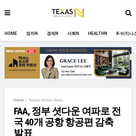
HOME
정치N
경제N
사회N
HEALTHN
K-비지니
Home
Texasn K-town News
FAA, 정부 셧다운 여파로 전
국 40개 공항 항공편 감축
발표