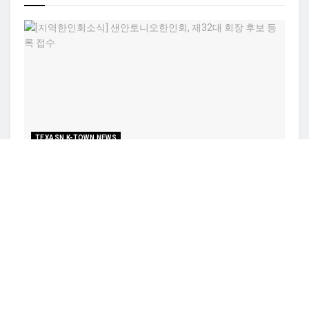
TEXASN K-TOWN NEWS
[지역한인회소식] 샌안토니오한인회, 제32대 회장 후보
등록 접수
BY
ADMIN
8월 5, 2026
0
사진/ 샌안토니오 한인회는 매년 연말 한인들을 대거 초청해
한해를 마무리하는 행사를 진행하고 있다. 샌안토니오한인회
가 제32대 한인회장...
라운드락 가정폭력 흉기 사건 … 경찰 총격에 20
세 용의자 사망