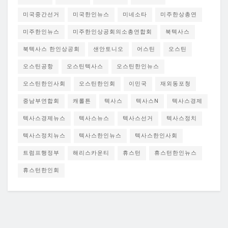
미국중간선거
미국한인뉴스
미네소타
미주한상총연
미주한인뉴스
미주한인상공회의소총연합회
북텍사스
북텍사스 한인상공회
샌안토니오
어스틴
오스틴
오스틴공항
오스틴텍사스
오스틴한인뉴스
오스틴한인사회
오스틴한인회
이민국
재외동포청
중남부연합회
캐롤튼
텍사스
텍사스N
텍사스경제
텍사스경제뉴스
텍사스뉴스
텍사스선거
텍사스정치
텍사스정치뉴스
텍사스한인뉴스
텍사스한인사회
트럼프행정부
해리스카운티
휴스턴
휴스턴한인뉴스
휴스턴한인회