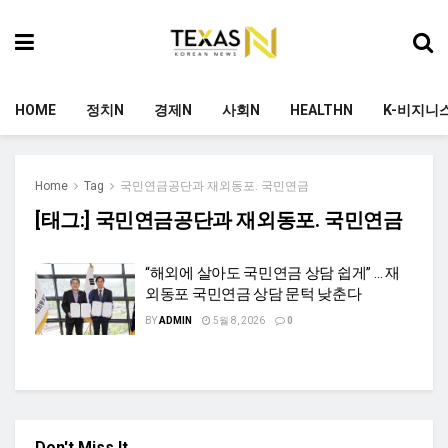
HOME
정치N
경제N
사회N
HEALTHN
K-비지니
Home
Tag
국민연금공단과 재외동포. 국민연금
[태그:]
국민연금공단과 재외동포. 국민연금
“해외에 살아도 국민연금 상담 쉽게” … 재
외동포 국민연금 상담 문턱 낮춘다
BY
ADMIN
5월 8, 2026
0
Don't Miss It