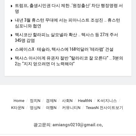
트럼프, 출생시민권 다시 제한…‘원정출산’ 차단 행정명령 서
명
내년 3월 휴스턴 무대에 서는 피아니스트 조성진 … 휴스턴
심포니와 협연
멕시코산 할라피뇨 살모넬라 확산 … 텍사스 등 27개 주서
345명 감염
스페이스X · 테슬라, 텍사스에 168억달러 ‘테라팹’ 건설
텍사스 아시아계 유권자 절반 “탈라리코 잘 모른다” … 3분의
2는 “지지 얻으려면 더 노력해야”
Home
정치N
경제N
사회N
HealthN
K-비지니스
K타운N
영상N
여행N
커뮤니티N
TexasN 전사이트보기
광고문의: amiangs0210@gmail.co,