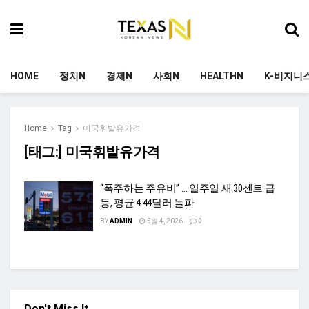
HOME
정치N
경제N
사회N
HEALTHN
K-비지니
Home
Tag
미국휘발유가격
[태그:]
미국휘발유가격
“폭주하는 주유비” … 일주일 새 30센트 급
등, 평균 4.44달러 돌파
BY
ADMIN
5월 4, 2026
0
Don't Miss It