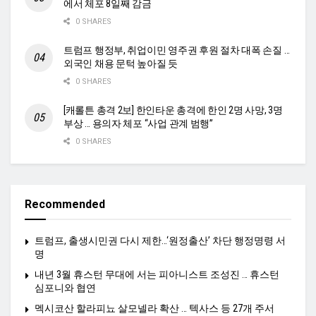
에서 체포 8일째 감금
0 SHARES
트럼프 행정부, 취업이민 영주권 후원 절차 대폭 손질 …
외국인 채용 문턱 높아질 듯
0 SHARES
[캐롤튼 총격 2보] 한인타운 총격에 한인 2명 사망, 3명
부상 … 용의자 체포 “사업 관계 범행”
0 SHARES
Recommended
트럼프, 출생시민권 다시 제한…‘원정출산’ 차단 행정명령 서
명
내년 3월 휴스턴 무대에 서는 피아니스트 조성진 … 휴스턴
심포니와 협연
멕시코산 할라피뇨 살모넬라 확산 … 텍사스 등 27개 주서