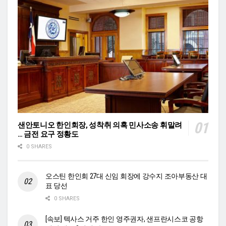
샌안토니오 한인회장, 성착취 의혹 민사소송 휘말려
… 금전 요구 정황도
0 SHARES
오스틴 한인회 27대 신임 회장에 강수지 조아부동산 대
표 당선
0 SHARES
[속보] 텍사스 거주 한인 영주권자, 샌프란시스코 공항