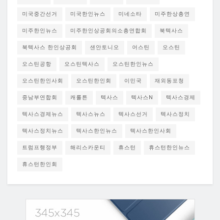
미국중간선거
미국한인뉴스
미네소타
미주한상총연
미주한인뉴스
미주한인상공회의소총연합회
북텍사스
북텍사스 한인상공회
샌안토니오
어스틴
오스틴
오스틴공항
오스틴텍사스
오스틴한인뉴스
오스틴한인사회
오스틴한인회
이민국
재외동포청
중남부연합회
캐롤튼
텍사스
텍사스N
텍사스경제
텍사스경제뉴스
텍사스뉴스
텍사스선거
텍사스정치
텍사스정치뉴스
텍사스한인뉴스
텍사스한인사회
트럼프행정부
해리스카운티
휴스턴
휴스턴한인뉴스
휴스턴한인회