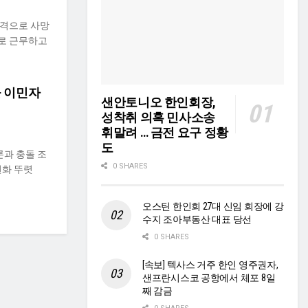
 총격으로 사망
로 근무하고
들 이민자
샌안토니오 한인회장,
성착취 의혹 민사소송
휘말려 … 금전 요구 정황
도
론과 충돌 조
0 SHARES
변화 뚜렷
오스틴 한인회 27대 신임 회장에 강
수지 조아부동산 대표 당선
0 SHARES
[속보] 텍사스 거주 한인 영주권자,
샌프란시스코 공항에서 체포 8일
째 감금