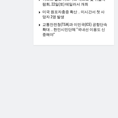
람회, 22일(토) 테일러서 개최
미국 원포자충증 확산 … 미시간서 첫 사
망자 2명 발생
교통안전청(TSA)과 이민국(ICE) 공항단속
확대 … 한인시민단체 “국내선 이용도 신
중해야”