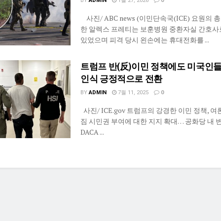
BY
ADMIN
1월 27, 2026
0
사진/ ABC news (이민단속국(ICE) 요원의
한 알렉스 프레티는 보훈병원 중환자실 간호사
있었으며 피격 당시 왼손에는 휴대전화를 ...
트럼프 반(反)이민 정책에도 미국인
인식 긍정적으로 전환
BY
ADMIN
7월 11, 2025
0
사진/ ICE.gov 트럼프의 강경한 이민 정책, 여
짐 시민권 부여에 대한 지지 확대… 공화당 내 
DACA ...