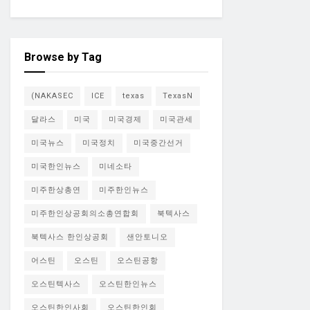
Browse by Tag
(NAKASEC
ICE
texas
TexasN
달라스
미국
미국경제
미국관세
미국뉴스
미국정치
미국중간선거
미국한인뉴스
미네소타
미주한상총연
미주한인뉴스
미주한인상공회의소총연합회
북텍사스
북텍사스 한인상공회
샌안토니오
어스틴
오스틴
오스틴공항
오스틴텍사스
오스틴한인뉴스
오스틴한인사회
오스틴한인회