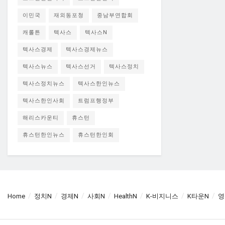
이민국
재외동포청
중남부연합회
캐롤튼
텍사스
텍사스N
텍사스경제
텍사스경제뉴스
텍사스뉴스
텍사스선거
텍사스정치
텍사스정치뉴스
텍사스한인뉴스
텍사스한인사회
트럼프행정부
해리스카운티
휴스턴
휴스턴한인뉴스
휴스턴한인회
Home
정치N
경제N
사회N
HealthN
K-비지니스
K타운N
영