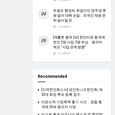
0 SHARES
트럼프 행정부, 취업이민 영주권 후
원 절차 대폭 손질 … 외국인 채용 문
턱 높아질 듯
0 SHARES
[캐롤튼 총격 2보] 한인타운 총격에
한인 2명 사망, 3명 부상 … 용의자
체포 “사업 관계 범행”
0 SHARES
Recommended
[지역한인회소식] 샌안토니오한인회, 제
32대 회장 후보 등록 접수
라운드락 가정폭력 흉기 사건 … 경찰 총
격에 20세 용의자 사망
이스트 윌코 비즈니스 엑스포 및 취업박