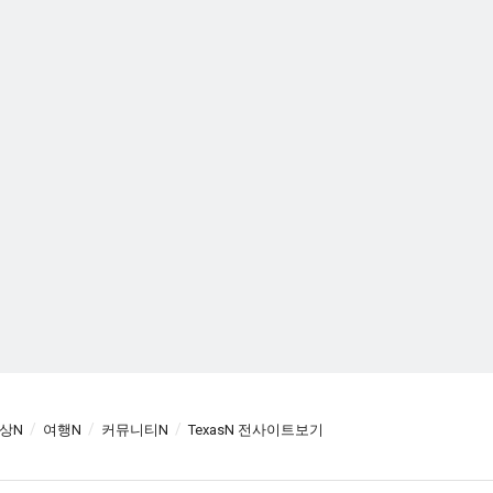
상N
여행N
커뮤니티N
TexasN 전사이트보기