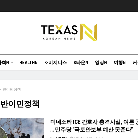
사회N
HEALTHN
K-비지니스
K타운N
영상N
여행N
커
반이민정책
]
반이민정책
미네소타 ICE 간호사 총격사살, 여론
… 민주당 “국토안보부 예산 못준다”