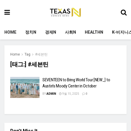
HOME
정치N
경제N
사회N
HEALTHN
K-비지니
Home
Tag
#세븐틴
[태그:]
#세븐틴
SEVENTEEN to Bring World Tour [NEW_] to
Austin’s Moody Center in October
BY
ADMIN
9월 15, 2025
0
Don't Miss It