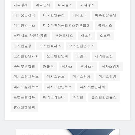
미국경제
미국관세
미국뉴스
미국정치
미국중간선거
미국한인뉴스
미네소타
미주한상총연
미주한인뉴스
미주한인상공회의소총연합회
북텍사스
북텍사스 한인상공회
샌안토니오
어스틴
오스틴
오스틴공항
오스틴텍사스
오스틴한인뉴스
오스틴한인사회
오스틴한인회
이민국
재외동포청
중남부연합회
캐롤튼
텍사스
텍사스N
텍사스경제
텍사스경제뉴스
텍사스뉴스
텍사스선거
텍사스정치
텍사스정치뉴스
텍사스한인뉴스
텍사스한인사회
트럼프행정부
해리스카운티
휴스턴
휴스턴한인뉴스
휴스턴한인회