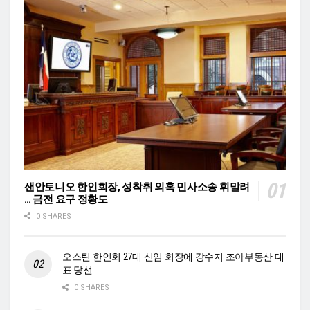
샌안토니오 한인회장, 성착취 의혹 민사소송 휘말려
… 금전 요구 정황도
0 SHARES
오스틴 한인회 27대 신임 회장에 강수지 조아부동산 대
표 당선
0 SHARES