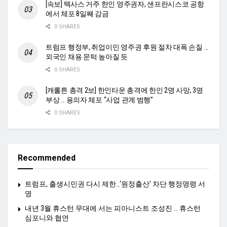
[속보] 텍사스 거주 한인 영주권자, 샌프란시스코 공항
에서 체포 8일째 감금
0 SHARES
트럼프 행정부, 취업이민 영주권 후원 절차 대폭 손질 …
외국인 채용 문턱 높아질 듯
0 SHARES
[캐롤튼 총격 2보] 한인타운 총격에 한인 2명 사망, 3명
부상 … 용의자 체포 “사업 관계 범행”
0 SHARES
Recommended
트럼프, 출생시민권 다시 제한…‘원정출산’ 차단 행정명령 서
명
내년 3월 휴스턴 무대에 서는 피아니스트 조성진 … 휴스턴
심포니와 협연