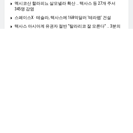
멕시코산 할라피뇨 살모넬라 확산 … 텍사스 등 27개 주서
345명 감염
스페이스X · 테슬라, 텍사스에 168억달러 ‘테라팹’ 건설
텍사스 아시아계 유권자 절반 “탈라리코 잘 모른다” … 3분의
2는 “지지 얻으려면 더 노력해야”
Home
정치N
경제N
사회N
HealthN
K-비지니스
K타운N
영상N
여행N
커뮤니티N
TexasN 전사이트보기
광고문의: amiangs0210@gmail.co,
© 2025
TexasN
- TexasN Korean Newspaper
empowered by ApplaSo
.