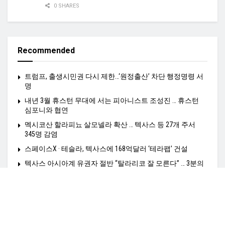
0 SHARES
Recommended
트럼프, 출생시민권 다시 제한…‘원정출산’ 차단 행정명령 서
명
내년 3월 휴스턴 무대에 서는 피아니스트 조성진 … 휴스턴
심포니와 협연
멕시코산 할라피뇨 살모넬라 확산 … 텍사스 등 27개 주서
345명 감염
스페이스X · 테슬라, 텍사스에 168억달러 ‘테라팹’ 건설
텍사스 아시아계 유권자 절반 “탈라리코 잘 모른다” … 3분의
2는 “지지 얻으려면 더 노력해야”