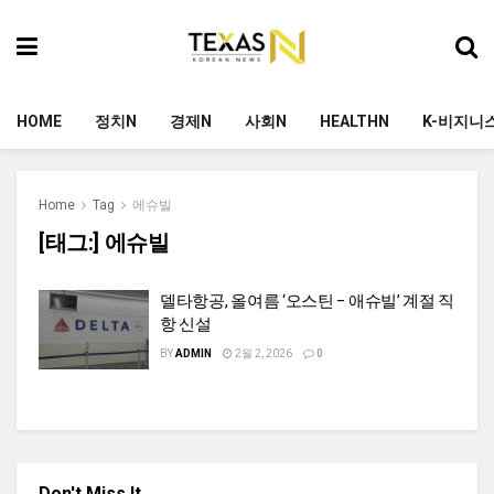
HOME
정치N
경제N
사회N
HEALTHN
K-비지니
Home
Tag
에슈빌
[태그:]
에슈빌
델타항공, 올여름 ‘오스틴 – 애슈빌’ 계절 직
항 신설
BY
ADMIN
2월 2, 2026
0
Don't Miss It