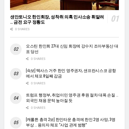
샌안토니오 한인회장, 성착취 의혹 민사소송 휘말려
… 금전 요구 정황도
0 SHARES
오스틴 한인회 27대 신임 회장에 강수지 조아부동산 대
표 당선
0 SHARES
[속보] 텍사스 거주 한인 영주권자, 샌프란시스코 공항
에서 체포 8일째 감금
0 SHARES
트럼프 행정부, 취업이민 영주권 후원 절차 대폭 손질 …
외국인 채용 문턱 높아질 듯
0 SHARES
[캐롤튼 총격 2보] 한인타운 총격에 한인 2명 사망, 3명
부상 … 용의자 체포 “사업 관계 범행”