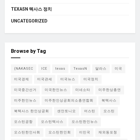
TEXASN 텍사스 정치
UNCATEGORIZED
Browse by Tag
(NAKASEC
ICE
texas
TexasN
달라스
미국
미국경제
미국관세
미국뉴스
미국정치
미국중간선거
미국한인뉴스
미네소타
미주한상총연
미주한인뉴스
미주한인상공회의소총연합회
북텍사스
북텍사스 한인상공회
샌안토니오
어스틴
오스틴
오스틴공항
오스틴텍사스
오스틴한인뉴스
오스틴한인사회
오스틴한인회
이민국
재외동포청