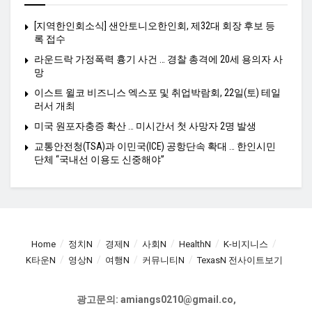
[지역한인회소식] 샌안토니오한인회, 제32대 회장 후보 등
록 접수
라운드락 가정폭력 흉기 사건 … 경찰 총격에 20세 용의자 사
망
이스트 윌코 비즈니스 엑스포 및 취업박람회, 22일(토) 테일
러서 개최
미국 원포자충증 확산 … 미시간서 첫 사망자 2명 발생
교통안전청(TSA)과 이민국(ICE) 공항단속 확대 … 한인시민
단체 “국내선 이용도 신중해야”
Home
정치N
경제N
사회N
HealthN
K-비지니스
K타운N
영상N
여행N
커뮤니티N
TexasN 전사이트보기
광고문의: amiangs0210@gmail.co,