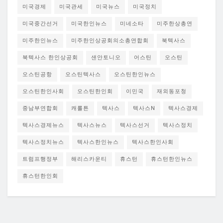
미국경제
미국관세
미국뉴스
미국정치
미국중간선거
미국한인뉴스
미네소타
미주한상총연
미주한인뉴스
미주한인상공회의소총연합회
북텍사스
북텍사스 한인상공회
샌안토니오
어스틴
오스틴
오스틴공항
오스틴텍사스
오스틴한인뉴스
오스틴한인사회
오스틴한인회
이민국
재외동포청
중남부연합회
캐롤튼
텍사스
텍사스N
텍사스경제
텍사스경제뉴스
텍사스뉴스
텍사스선거
텍사스정치
텍사스정치뉴스
텍사스한인뉴스
텍사스한인사회
트럼프행정부
해리스카운티
휴스턴
휴스턴한인뉴스
휴스턴한인회