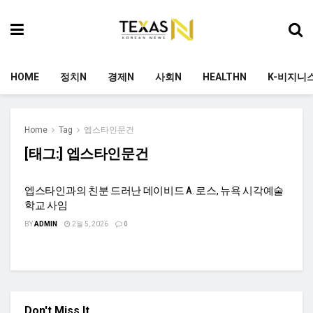
HOME
정치N
경제N
사회N
HEALTHN
K-비지니
Home
Tag
엡스타인문건
[태그:]
엡스타인문건
엡스타인과의 친분 드러난 데이비드 A. 로스, 뉴욕 시각예술
학교 사임
BY
ADMIN
2월 5, 2026
0
Don't Miss It