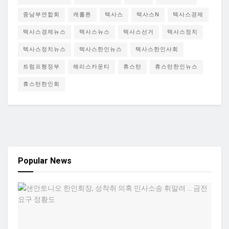
중남부연합회
캐롤튼
텍사스
텍사스N
텍사스경제
텍사스경제뉴스
텍사스뉴스
텍사스선거
텍사스정치
텍사스정치뉴스
텍사스한인뉴스
텍사스한인사회
트럼프행정부
해리스카운티
휴스턴
휴스턴한인뉴스
휴스턴한인회
Popular News