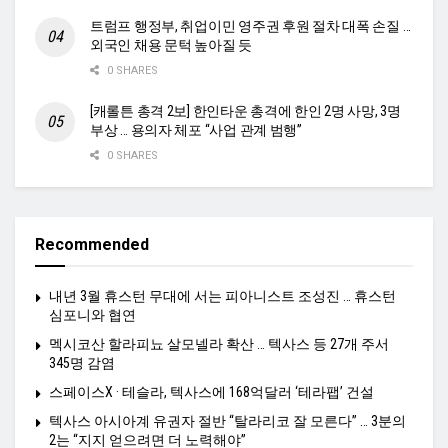
트럼프 행정부, 취업이민 영주권 후원 절차 대폭 손질 …
외국인 채용 문턱 높아질 듯
0 SHARES
[캐롤튼 총격 2보] 한인타운 총격에 한인 2명 사망, 3명
부상 … 용의자 체포 “사업 관계 범행”
0 SHARES
Recommended
내년 3월 휴스턴 무대에 서는 피아니스트 조성진 … 휴스턴
심포니와 협연
멕시코산 할라피뇨 살모넬라 확산 … 텍사스 등 27개 주서
345명 감염
스페이스X · 테슬라, 텍사스에 168억달러 ‘테라팹’ 건설
텍사스 아시아계 유권자 절반 “탈라리코 잘 모른다” … 3분의
2는 “지지 얻으려면 더 노력해야”