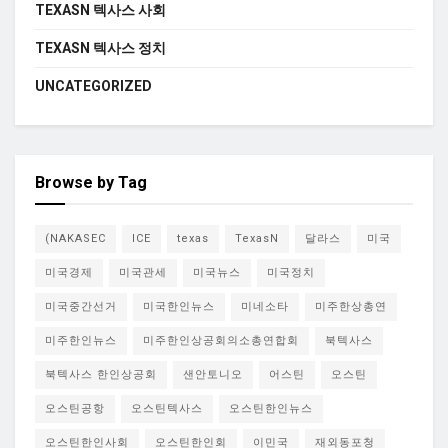
TEXASN 텍사스 사회
TEXASN 텍사스 정치
UNCATEGORIZED
Browse by Tag
(NAKASEC
ICE
texas
TexasN
달라스
미국
미국경제
미국관세
미국뉴스
미국정치
미국중간선거
미국한인뉴스
미네소타
미주한상총연
미주한인뉴스
미주한인상공회의소총연합회
북텍사스
북텍사스 한인상공회
샌안토니오
어스틴
오스틴
오스틴공항
오스틴텍사스
오스틴한인뉴스
오스틴한인사회
오스틴한인회
이민국
재외동포청