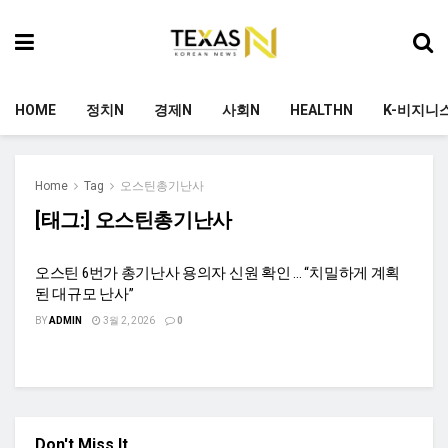
HOME
정치N
경제N
사회N
HEALTHN
K-비지니
Home
Tag
오스틴총기난사
[태그:]
오스틴총기난사
오스틴 6번가 총기난사 용의자 신원 확인 … “치밀하게 계획
된 대규모 난사”
BY
ADMIN
3월 2, 2026
0
Don't Miss It