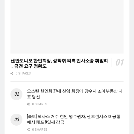
샌안토니오 한인회장, 성착취 의혹 민사소송 휘말려
… 금전 요구 정황도
0 SHARES
오스틴 한인회 27대 신임 회장에 강수지 조아부동산 대
표 당선
0 SHARES
[속보] 텍사스 거주 한인 영주권자, 샌프란시스코 공항
에서 체포 8일째 감금
0 SHARES