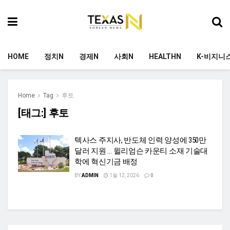
HOME
정치N
경제N
사회N
HEALTHN
K-비지니
Home
Tag
후토
[태그:]
후토
텍사스 주지사, 반도체 인력 양성에 350만
달러 지원 … 윌리엄슨 카운티 소재 기술대
학에 혁신기금 배정
BY
ADMIN
1월 12, 2026
0