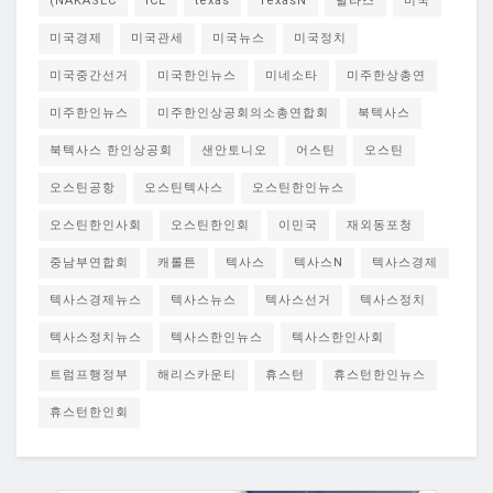
(NAKASEC
ICE
texas
TexasN
달라스
미국
미국경제
미국관세
미국뉴스
미국정치
미국중간선거
미국한인뉴스
미네소타
미주한상총연
미주한인뉴스
미주한인상공회의소총연합회
북텍사스
북텍사스 한인상공회
샌안토니오
어스틴
오스틴
오스틴공항
오스틴텍사스
오스틴한인뉴스
오스틴한인사회
오스틴한인회
이민국
재외동포청
중남부연합회
캐롤튼
텍사스
텍사스N
텍사스경제
텍사스경제뉴스
텍사스뉴스
텍사스선거
텍사스정치
텍사스정치뉴스
텍사스한인뉴스
텍사스한인사회
트럼프행정부
해리스카운티
휴스턴
휴스턴한인뉴스
휴스턴한인회