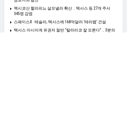
심포니와 협연
멕시코산 할라피뇨 살모넬라 확산 … 텍사스 등 27개 주서
345명 감염
스페이스X · 테슬라, 텍사스에 168억달러 ‘테라팹’ 건설
텍사스 아시아계 유권자 절반 “탈라리코 잘 모른다” … 3분의
2는 “지지 얻으려면 더 노력해야”
Home
정치N
경제N
사회N
HealthN
K-비지니스
K타운N
영상N
여행N
커뮤니티N
TexasN 전사이트보기
광고문의: amiangs0210@gmail.co,
© 2025
TexasN
- TexasN Korean Newspaper
empowered by ApplaSo
.