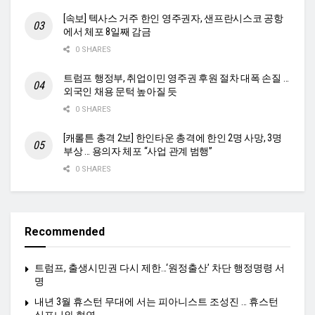
[속보] 텍사스 거주 한인 영주권자, 샌프란시스코 공항
에서 체포 8일째 감금
0 SHARES
트럼프 행정부, 취업이민 영주권 후원 절차 대폭 손질 …
외국인 채용 문턱 높아질 듯
0 SHARES
[캐롤튼 총격 2보] 한인타운 총격에 한인 2명 사망, 3명
부상 … 용의자 체포 “사업 관계 범행”
0 SHARES
Recommended
트럼프, 출생시민권 다시 제한…‘원정출산’ 차단 행정명령 서
명
내년 3월 휴스턴 무대에 서는 피아니스트 조성진 … 휴스턴