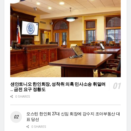
샌안토니오 한인회장, 성착취 의혹 민사소송 휘말려
… 금전 요구 정황도
0 SHARES
오스틴 한인회 27대 신임 회장에 강수지 조아부동산 대
표 당선
0 SHARES