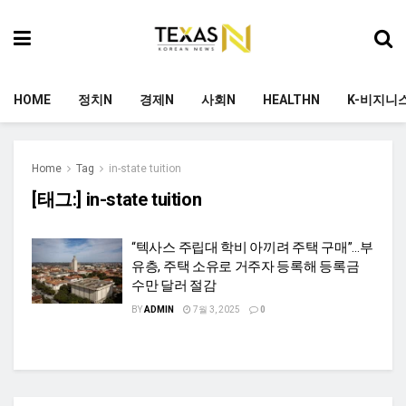
HOME
정치N
경제N
사회N
HEALTHN
K-비지니
Home
Tag
in-state tuition
[태그:]
in-state tuition
“텍사스 주립대 학비 아끼려 주택 구매”…부
유층, 주택 소유로 거주자 등록해 등록금
수만 달러 절감
BY
ADMIN
7월 3, 2025
0