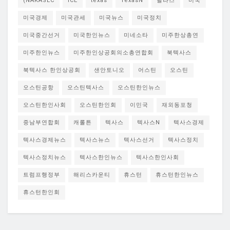
(NAKASEC
ICE
texas
TexasN
달라스
미국
미국경제
미국관세
미국뉴스
미국정치
미국중간선거
미국한인뉴스
미네소타
미주한상총연
미주한인뉴스
미주한인상공회의소총연합회
북텍사스
북텍사스 한인상공회
샌안토니오
어스틴
오스틴
오스틴공항
오스틴텍사스
오스틴한인뉴스
오스틴한인사회
오스틴한인회
이민국
재외동포청
중남부연합회
캐롤튼
텍사스
텍사스N
텍사스경제
텍사스경제뉴스
텍사스뉴스
텍사스선거
텍사스정치
텍사스정치뉴스
텍사스한인뉴스
텍사스한인사회
트럼프행정부
해리스카운티
휴스턴
휴스턴한인뉴스
휴스턴한인회