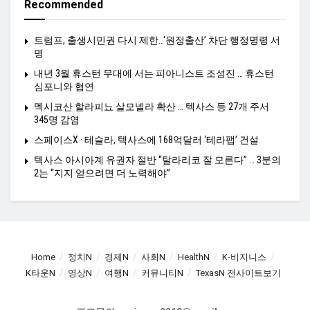
Recommended
트럼프, 출생시민권 다시 제한…‘원정출산’ 차단 행정명령 서
명
내년 3월 휴스턴 무대에 서는 피아니스트 조성진 … 휴스턴
심포니와 협연
멕시코산 할라피뇨 살모넬라 확산 … 텍사스 등 27개 주서
345명 감염
스페이스X · 테슬라, 텍사스에 168억달러 ‘테라팹’ 건설
텍사스 아시아계 유권자 절반 “탈라리코 잘 모른다” … 3분의
2는 “지지 얻으려면 더 노력해야”
Home
정치N
경제N
사회N
HealthN
K-비지니스
K타운N
영상N
여행N
커뮤니티N
TexasN 전사이트보기