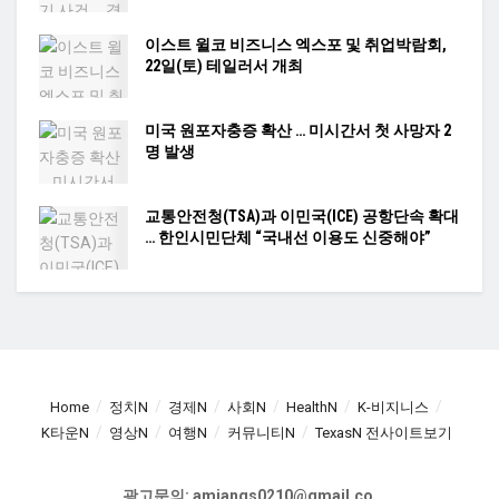
이스트 윌코 비즈니스 엑스포 및 취업박람회,
22일(토) 테일러서 개최
미국 원포자충증 확산 … 미시간서 첫 사망자 2
명 발생
교통안전청(TSA)과 이민국(ICE) 공항단속 확대
… 한인시민단체 “국내선 이용도 신중해야”
Home
정치N
경제N
사회N
HealthN
K-비지니스
K타운N
영상N
여행N
커뮤니티N
TexasN 전사이트보기
광고문의: amiangs0210@gmail.co,