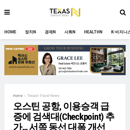
HOME
정치N
경제N
사회N
HEALTHN
K-비지니
Home
Texasn Travel News
오스틴 공항, 이용승객 급
증에 검색대(Checkpoint) 추
가… 서쪽 동선 대폭 개선