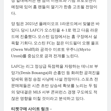
장 일대에서는 팬 참여 이벤트와 기념 프로모션이
예정돼 있어 홈 팬들의 열기가 한층 고조될 전망이
다.
양 팀은 2025년 플레이오프 1라운드에서 맞붙은 바
있다. 당시 LAFC가 오스틴을 4-1로 꺾고 다음 라운
드에 진출했다. 오스틴 입장에서는 홈 구장에서 설
욕할 기회다. 오스틴 FC는 젊은 미드필더 오웬 올프
(
Owen Wolff)
와 공격수 미르토 우주니(
Myrto
Uzuni)
를 중심으로 공격 전개를 노린다.
LAFC는 리그 정상급 득점력을 자랑하는 데니브 부
앙가(
Denis Bouanga)
와 손흥민 등 화려한 공격진을
앞세워 원정 승점 사냥에 나설 전망이다. 스포츠 전
문매체들은 시즌 초반 상승세 확보를 노리는 두 팀
의 맞대결은 MLS 서부 콘퍼런스 경쟁 구도에도 적
잖은 영향을 미칠 것이라고 분석하고 있다.
티켓구매 사이트 링크 –