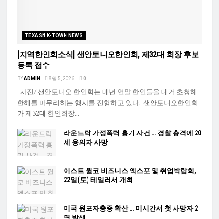
TEXASN K-TOWN NEWS
[지역한인회소식] 샌안토니오한인회, 제32대 회장 후보
등록 접수
BY
ADMIN
8월 5, 2026
0
사진/ 샌안토니오 한인회는 매년 연말 한인들을 대거 초청해
한해를 마무리하는 행사를 진행하고 있다. 샌안토니오한인회
가 제32대 한인회장...
라운드락 가정폭력 흉기 사건 … 경찰 총격에 20
세 용의자 사망
이스트 윌코 비즈니스 엑스포 및 취업박람회,
22일(토) 테일러서 개최
미국 원포자충증 확산 … 미시간서 첫 사망자 2
명 발생