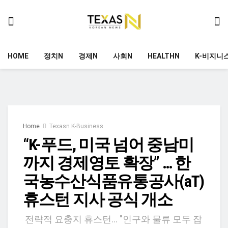
HOME
정치N
경제N
사회N
HEALTHN
K-비지니
Home
Texasn K-Business
“K-푸드, 미국 넘어 중남미
까지 경제영토 확장” … 한
국농수산식품유통공사(aT)
휴스턴 지사 공식 개소
전략적 요충지 휴스턴... "인구와 물류 모두 잡