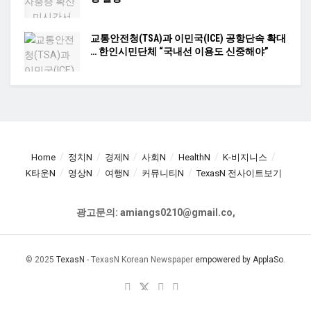
교통안전청(TSA)과 이민국(ICE) 공항단속 확대
… 한인시민단체 “국내선 이용도 신중해야”
Home
정치N
경제N
사회N
HealthN
K-비지니스
K타운N
영상N
여행N
커뮤니티N
TexasN 전사이트보기
광고문의: amiangs0210@gmail.co,
© 2025
TexasN
- TexasN Korean Newspaper
empowered by ApplaSo
.