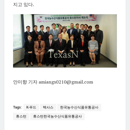
지고 있다.
안미향 기자 amiangs0210@gmail.com
Tags:
K-푸드
텍사스
한국농수산식품유통공사
휴스턴
휴스턴한국농수산식품유통공사