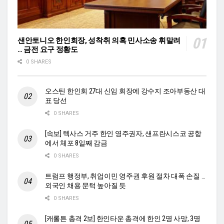
샌안토니오 한인회장, 성착취 의혹 민사소송 휘말려
… 금전 요구 정황도
0 SHARES
오스틴 한인회 27대 신임 회장에 강수지 조아부동산 대
표 당선
0 SHARES
[속보] 텍사스 거주 한인 영주권자, 샌프란시스코 공항
에서 체포 8일째 감금
0 SHARES
트럼프 행정부, 취업이민 영주권 후원 절차 대폭 손질 …
외국인 채용 문턱 높아질 듯
0 SHARES
[캐롤튼 총격 2보] 한인타운 총격에 한인 2명 사망, 3명