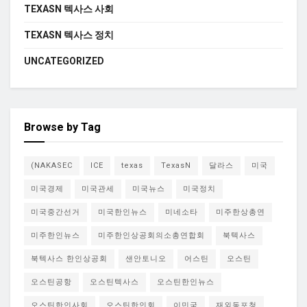
TEXASN 텍사스 사회
TEXASN 텍사스 정치
UNCATEGORIZED
Browse by Tag
(NAKASEC
ICE
texas
TexasN
달라스
미국
미국경제
미국관세
미국뉴스
미국정치
미국중간선거
미국한인뉴스
미네소타
미주한상총연
미주한인뉴스
미주한인상공회의소총연합회
북텍사스
북텍사스 한인상공회
샌안토니오
어스틴
오스틴
오스틴공항
오스틴텍사스
오스틴한인뉴스
오스틴한인사회
오스틴한인회
이민국
재외동포청