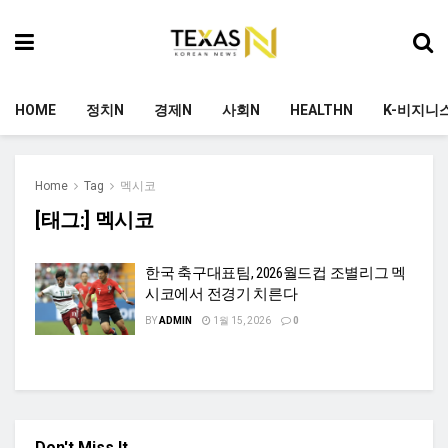
HOME
정치N
경제N
사회N
HEALTHN
K-비지니
Home
Tag
멕시코
[태그:]
멕시코
한국 축구대표팀, 2026월드컵 조별리그 멕
시코에서 전경기 치른다
BY
ADMIN
1월 15, 2026
0
Don't Miss It