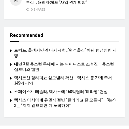
부상 … 용의자 체포 “사업 관계 범행”
0 SHARES
Recommended
트럼프, 출생시민권 다시 제한…‘원정출산’ 차단 행정명령 서
명
내년 3월 휴스턴 무대에 서는 피아니스트 조성진 … 휴스턴
심포니와 협연
멕시코산 할라피뇨 살모넬라 확산 … 텍사스 등 27개 주서
345명 감염
스페이스X · 테슬라, 텍사스에 168억달러 ‘테라팹’ 건설
텍사스 아시아계 유권자 절반 “탈라리코 잘 모른다” … 3분의
2는 “지지 얻으려면 더 노력해야”