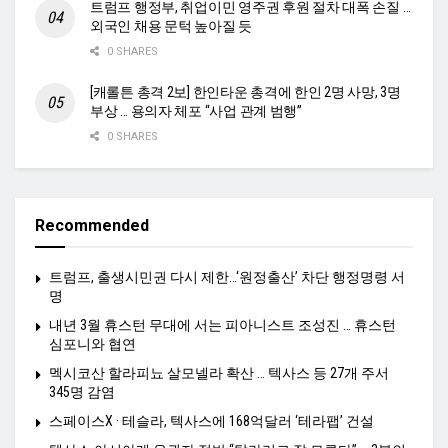
트럼프 행정부, 취업이민 영주권 후원 절차 대폭 손질 …
외국인 채용 문턱 높아질 듯
0 SHARES
[캐롤튼 총격 2보] 한인타운 총격에 한인 2명 사망, 3명
부상 … 용의자 체포 “사업 관계 범행”
0 SHARES
Recommended
트럼프, 출생시민권 다시 제한…‘원정출산’ 차단 행정명령 서
명
내년 3월 휴스턴 무대에 서는 피아니스트 조성진 … 휴스턴
심포니와 협연
멕시코산 할라피뇨 살모넬라 확산 … 텍사스 등 27개 주서
345명 감염
스페이스X · 테슬라, 텍사스에 168억달러 ‘테라팹’ 건설