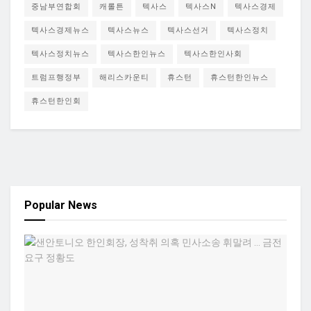
중남부연합회
캐롤튼
텍사스
텍사스N
텍사스경제
텍사스경제뉴스
텍사스뉴스
텍사스선거
텍사스정치
텍사스정치뉴스
텍사스한인뉴스
텍사스한인사회
트럼프행정부
해리스카운티
휴스턴
휴스턴한인뉴스
휴스턴한인회
Popular News