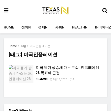
HOME
정치N
경제N
사회N
HEALTHN
K-비지니
Home
Tag
미국인플레이션
[태그:]
미국인플레이션
미국 물가 상승세 다소 둔화…인플레이션
2% 목표에 근접
BY
ADMIN
1월 13, 2026
0
Don't Miss It