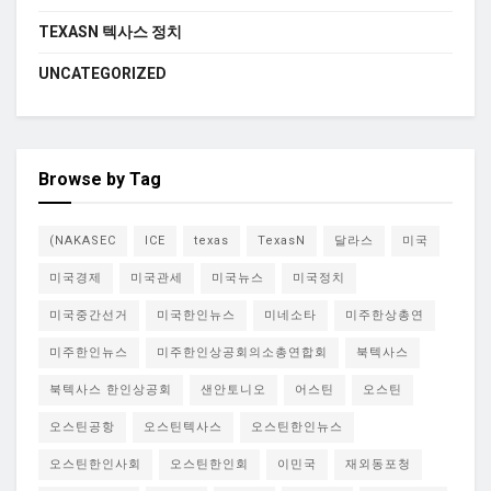
TEXASN 텍사스 정치
UNCATEGORIZED
Browse by Tag
(NAKASEC
ICE
texas
TexasN
달라스
미국
미국경제
미국관세
미국뉴스
미국정치
미국중간선거
미국한인뉴스
미네소타
미주한상총연
미주한인뉴스
미주한인상공회의소총연합회
북텍사스
북텍사스 한인상공회
샌안토니오
어스틴
오스틴
오스틴공항
오스틴텍사스
오스틴한인뉴스
오스틴한인사회
오스틴한인회
이민국
재외동포청