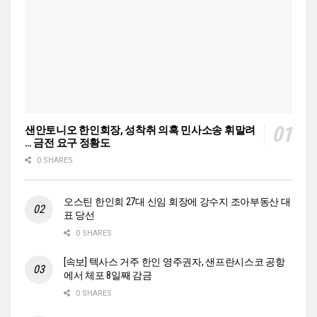
샌안토니오 한인회장, 성착취 의혹 민사소송 휘말려
… 금전 요구 정황도
0 SHARES
오스틴 한인회 27대 신임 회장에 강수지 조아부동산 대
표 당선
0 SHARES
[속보] 텍사스 거주 한인 영주권자, 샌프란시스코 공항
에서 체포 8일째 감금
0 SHARES