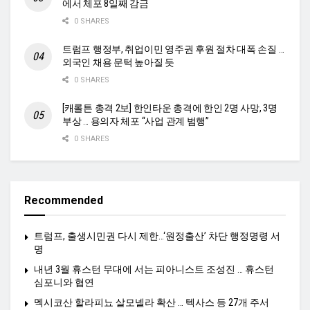
에서 체포 8일째 감금
0 SHARES
트럼프 행정부, 취업이민 영주권 후원 절차 대폭 손질 …
외국인 채용 문턱 높아질 듯
0 SHARES
[캐롤튼 총격 2보] 한인타운 총격에 한인 2명 사망, 3명
부상 … 용의자 체포 “사업 관계 범행”
0 SHARES
Recommended
트럼프, 출생시민권 다시 제한…‘원정출산’ 차단 행정명령 서
명
내년 3월 휴스턴 무대에 서는 피아니스트 조성진 … 휴스턴
심포니와 협연
멕시코산 할라피뇨 살모넬라 확산 … 텍사스 등 27개 주서