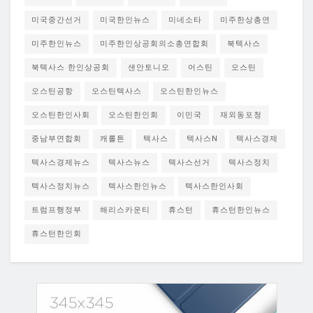
미국중간선거
미국한인뉴스
미네소타
미주한상총연
미주한인뉴스
미주한인상공회의소총연합회
북텍사스
북텍사스 한인상공회
샌안토니오
어스틴
오스틴
오스틴공항
오스틴텍사스
오스틴한인뉴스
오스틴한인사회
오스틴한인회
이민국
재외동포청
중남부연합회
캐롤튼
텍사스
텍사스N
텍사스경제
텍사스경제뉴스
텍사스뉴스
텍사스선거
텍사스정치
텍사스정치뉴스
텍사스한인뉴스
텍사스한인사회
트럼프행정부
해리스카운티
휴스턴
휴스턴한인뉴스
휴스턴한인회