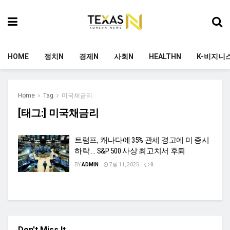
HOME
정치N
경제N
사회N
HEALTHN
K-비지니
Home
Tag
미국채금리
[태그:]
미국채금리
트럼프, 캐나다에 35% 관세 경고에 미 증시
하락 … S&P 500 사상 최고치서 후퇴
BY
ADMIN
7월 11, 2025
0
Don't Miss It