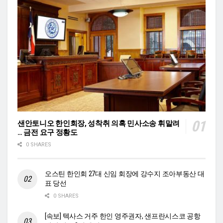
샌안토니오 한인회장, 성착취 의혹 민사소송 휘말려
… 금전 요구 정황도
0 SHARES
오스틴 한인회 27대 신임 회장에 강수지 조아부동산 대
표 당선
0 SHARES
[속보] 텍사스 거주 한인 영주권자, 샌프란시스코 공항