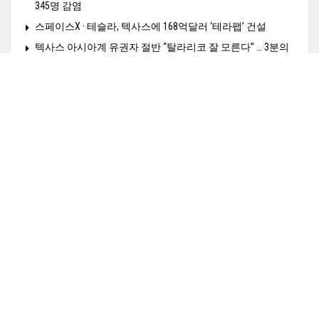
345명 감염
스페이스X · 테슬라, 텍사스에 168억달러 ‘테라팹’ 건설
텍사스 아시아계 유권자 절반 “탈라리코 잘 모른다” … 3분의
2는 “지지 얻으려면 더 노력해야”
Home
정치N
경제N
사회N
HealthN
K-비지니스
K타운N
영상N
여행N
커뮤니티N
TexasN 전사이트보기
광고문의: amiangs0210@gmail.co,
© 2025
TexasN
- TexasN Korean Newspaper
empowered by ApplaSo
.