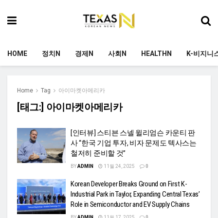
HOME
정치N
경제N
사회N
HEALTHN
K-비지니
Home
Tag
아이마켓아메리카
[태그:]
아이마켓아메리카
[인터뷰] 스티븐 스넬 윌리엄슨 카운티 판
사 “한국 기업 투자, 비자 문제도 텍사스는
철저히 준비할 것”
BY
ADMIN
11월 24, 2025
0
Korean Developer Breaks Ground on First K-
Industrial Park in Taylor, Expanding Central Texas’
Role in Semiconductor and EV Supply Chains
BY
ADMIN
11월 17, 2025
0