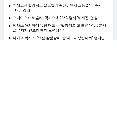
멕시코산 할라피뇨 살모넬라 확산 … 텍사스 등 27개 주서
345명 감염
스페이스X · 테슬라, 텍사스에 168억달러 ‘테라팹’ 건설
텍사스 아시아계 유권자 절반 “탈라리코 잘 모른다” … 3분의
2는 “지지 얻으려면 더 노력해야”
나카섹 텍사스, ‘요즘 살림살이, 좀 나아지셨습니까’ 캠페인
전개
Home
정치N
경제N
사회N
HealthN
K-비지니스
K타운N
영상N
여행N
커뮤니티N
TexasN 전사이트보기
광고문의: amiangs0210@gmail.co,
© 2025
TexasN
- TexasN Korean Newspaper
empowered by ApplaSo
.