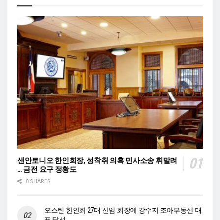
샌안토니오 한인회장, 성착취 의혹 민사소송 휘말려
… 금전 요구 정황도
0 SHARES
오스틴 한인회 27대 신임 회장에 강수지 조아부동산 대
표 당선