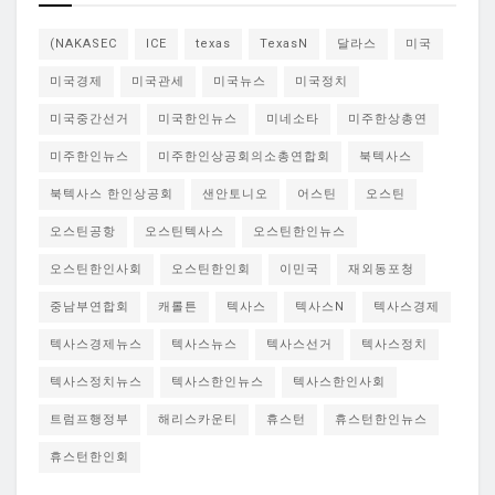
(NAKASEC
ICE
texas
TexasN
달라스
미국
미국경제
미국관세
미국뉴스
미국정치
미국중간선거
미국한인뉴스
미네소타
미주한상총연
미주한인뉴스
미주한인상공회의소총연합회
북텍사스
북텍사스 한인상공회
샌안토니오
어스틴
오스틴
오스틴공항
오스틴텍사스
오스틴한인뉴스
오스틴한인사회
오스틴한인회
이민국
재외동포청
중남부연합회
캐롤튼
텍사스
텍사스N
텍사스경제
텍사스경제뉴스
텍사스뉴스
텍사스선거
텍사스정치
텍사스정치뉴스
텍사스한인뉴스
텍사스한인사회
트럼프행정부
해리스카운티
휴스턴
휴스턴한인뉴스
휴스턴한인회