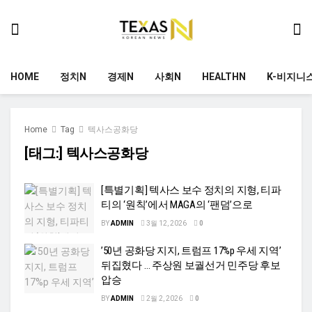
HOME
정치N
경제N
사회N
HEALTHN
K-비지니
Home
Tag
텍사스공화당
[태그:]
텍사스공화당
[특별기획] 텍사스 보수 정치의 지형, 티파
티의 ‘원칙’에서 MAGA의 ‘팬덤’으로
BY
ADMIN
3월 12, 2026
0
’50년 공화당 지지, 트럼프 17%p 우세 지역’
뒤집혔다 … 주상원 보궐선거 민주당 후보
압승
BY
ADMIN
2월 2, 2026
0