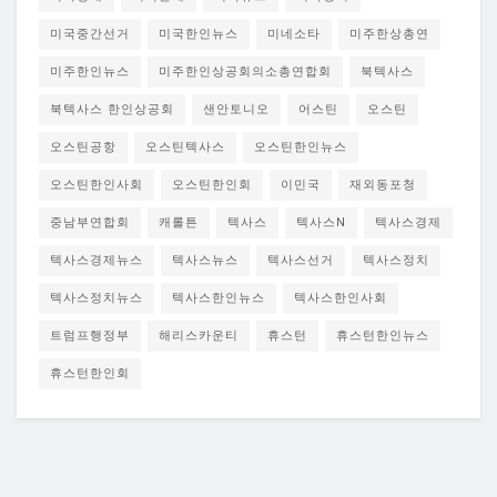
미국중간선거
미국한인뉴스
미네소타
미주한상총연
미주한인뉴스
미주한인상공회의소총연합회
북텍사스
북텍사스 한인상공회
샌안토니오
어스틴
오스틴
오스틴공항
오스틴텍사스
오스틴한인뉴스
오스틴한인사회
오스틴한인회
이민국
재외동포청
중남부연합회
캐롤튼
텍사스
텍사스N
텍사스경제
텍사스경제뉴스
텍사스뉴스
텍사스선거
텍사스정치
텍사스정치뉴스
텍사스한인뉴스
텍사스한인사회
트럼프행정부
해리스카운티
휴스턴
휴스턴한인뉴스
휴스턴한인회