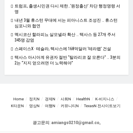
트럼프, 출생시민권 다시 제한…‘원정출산’ 차단 행정명령 서
명
내년 3월 휴스턴 무대에 서는 피아니스트 조성진 … 휴스턴
심포니와 협연
멕시코산 할라피뇨 살모넬라 확산 … 텍사스 등 27개 주서
345명 감염
스페이스X · 테슬라, 텍사스에 168억달러 ‘테라팹’ 건설
텍사스 아시아계 유권자 절반 “탈라리코 잘 모른다” … 3분의
2는 “지지 얻으려면 더 노력해야”
Home
정치N
경제N
사회N
HealthN
K-비지니스
K타운N
영상N
여행N
커뮤니티N
TexasN 전사이트보기
광고문의: amiangs0210@gmail.co,