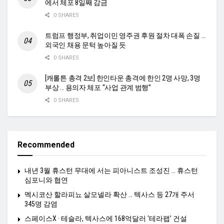
에서 체포 8일째 감금
0 SHARES
트럼프 행정부, 취업이민 영주권 후원 절차 대폭 손질 …
외국인 채용 문턱 높아질 듯
0 SHARES
[캐롤튼 총격 2보] 한인타운 총격에 한인 2명 사망, 3명
부상 … 용의자 체포 “사업 관계 범행”
0 SHARES
Recommended
내년 3월 휴스턴 무대에 서는 피아니스트 조성진 … 휴스턴
심포니와 협연
멕시코산 할라피뇨 살모넬라 확산 … 텍사스 등 27개 주서
345명 감염
스페이스X · 테슬라, 텍사스에 168억달러 ‘테라팹’ 건설