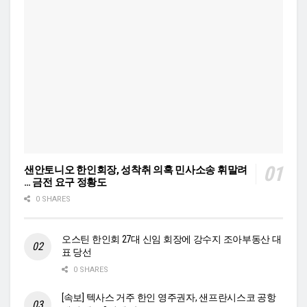
샌안토니오 한인회장, 성착취 의혹 민사소송 휘말려
… 금전 요구 정황도
0 SHARES
오스틴 한인회 27대 신임 회장에 강수지 조아부동산 대
표 당선
0 SHARES
[속보] 텍사스 거주 한인 영주권자, 샌프란시스코 공항