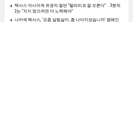
텍사스 아시아계 유권자 절반 “탈라리코 잘 모른다” … 3분의
2는 “지지 얻으려면 더 노력해야”
나카섹 텍사스, ‘요즘 살림살이, 좀 나아지셨습니까’ 캠페인
전개
Home
정치N
경제N
사회N
HealthN
K-비지니스
K타운N
영상N
여행N
커뮤니티N
TexasN 전사이트보기
광고문의: amiangs0210@gmail.co,
© 2025
TexasN
- TexasN Korean Newspaper
empowered by ApplaSo
.