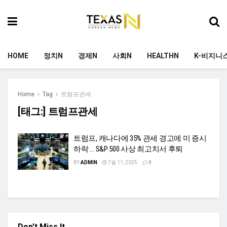
HOME
정치N
경제N
사회N
HEALTHN
K-비지니
Home
Tag
트럼프관세
[태그:]
트럼프관세
트럼프, 캐나다에 35% 관세 경고에 미 증시
하락 … S&P 500 사상 최고치서 후퇴
BY
ADMIN
7월 11, 2025
0
Don't Miss It