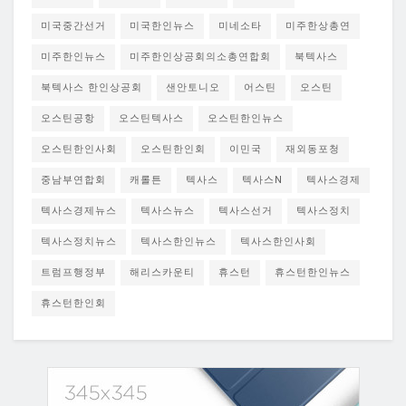
미국중간선거
미국한인뉴스
미네소타
미주한상총연
미주한인뉴스
미주한인상공회의소총연합회
북텍사스
북텍사스 한인상공회
샌안토니오
어스틴
오스틴
오스틴공항
오스틴텍사스
오스틴한인뉴스
오스틴한인사회
오스틴한인회
이민국
재외동포청
중남부연합회
캐롤튼
텍사스
텍사스N
텍사스경제
텍사스경제뉴스
텍사스뉴스
텍사스선거
텍사스정치
텍사스정치뉴스
텍사스한인뉴스
텍사스한인사회
트럼프행정부
해리스카운티
휴스턴
휴스턴한인뉴스
휴스턴한인회