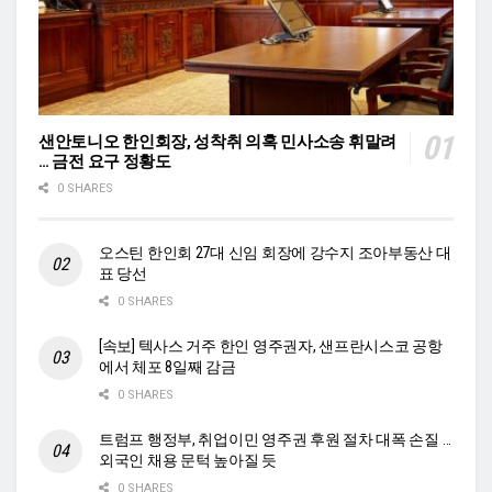
샌안토니오 한인회장, 성착취 의혹 민사소송 휘말려
… 금전 요구 정황도
0 SHARES
오스틴 한인회 27대 신임 회장에 강수지 조아부동산 대
표 당선
0 SHARES
[속보] 텍사스 거주 한인 영주권자, 샌프란시스코 공항
에서 체포 8일째 감금
0 SHARES
트럼프 행정부, 취업이민 영주권 후원 절차 대폭 손질 …
외국인 채용 문턱 높아질 듯
0 SHARES