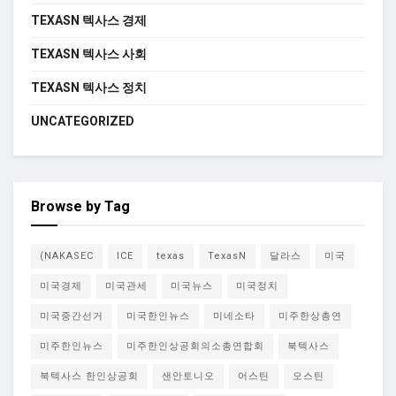
TEXASN 텍사스 경제
TEXASN 텍사스 사회
TEXASN 텍사스 정치
UNCATEGORIZED
Browse by Tag
(NAKASEC
ICE
texas
TexasN
달라스
미국
미국경제
미국관세
미국뉴스
미국정치
미국중간선거
미국한인뉴스
미네소타
미주한상총연
미주한인뉴스
미주한인상공회의소총연합회
북텍사스
북텍사스 한인상공회
샌안토니오
어스틴
오스틴