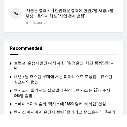
[캐롤튼 총격 2보] 한인타운 총격에 한인 2명 사망, 3명
부상 … 용의자 체포 “사업 관계 범행”
0 SHARES
Recommended
트럼프, 출생시민권 다시 제한…‘원정출산’ 차단 행정명령 서
명
내년 3월 휴스턴 무대에 서는 피아니스트 조성진 … 휴스턴
심포니와 협연
멕시코산 할라피뇨 살모넬라 확산 … 텍사스 등 27개 주서
345명 감염
스페이스X · 테슬라, 텍사스에 168억달러 ‘테라팹’ 건설
텍사스 아시아계 유권자 절반 “탈라리코 잘 모른다” … 3분의
2는 “지지 얻으려면 더 노력해야”