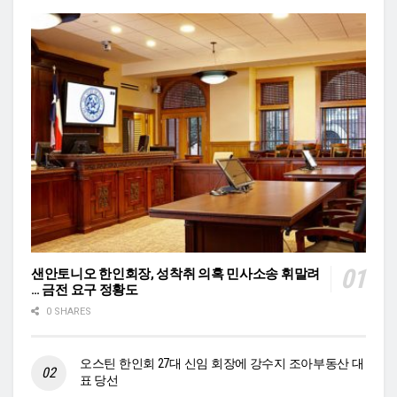
샌안토니오 한인회장, 성착취 의혹 민사소송 휘말려
… 금전 요구 정황도
0 SHARES
오스틴 한인회 27대 신임 회장에 강수지 조아부동산 대
표 당선