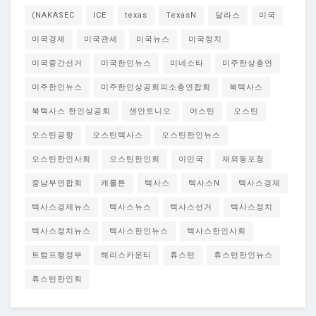
(NAKASEC
ICE
texas
TexasN
달라스
미국
미국경제
미국관세
미국뉴스
미국정치
미국중간선거
미국한인뉴스
미네소타
미주한상총연
미주한인뉴스
미주한인상공회의소총연합회
북텍사스
북텍사스 한인상공회
샌안토니오
어스틴
오스틴
오스틴공항
오스틴텍사스
오스틴한인뉴스
오스틴한인사회
오스틴한인회
이민국
재외동포청
중남부연합회
캐롤튼
텍사스
텍사스N
텍사스경제
텍사스경제뉴스
텍사스뉴스
텍사스선거
텍사스정치
텍사스정치뉴스
텍사스한인뉴스
텍사스한인사회
트럼프행정부
해리스카운티
휴스턴
휴스턴한인뉴스
휴스턴한인회