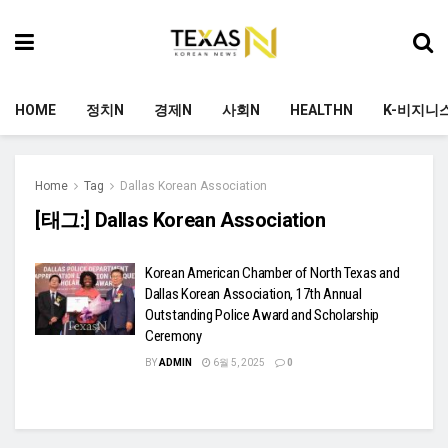
HOME
정치N
경제N
사회N
HEALTHN
K-비지니
Home
Tag
Dallas Korean Association
[태그:]
Dallas Korean Association
Korean American Chamber of North Texas and
Dallas Korean Association, 17th Annual
Outstanding Police Award and Scholarship
Ceremony
BY
ADMIN
6월 5, 2025
0