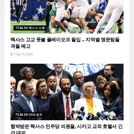
TEXASN 텍사스 사회
텍사스 고교 풋볼 플레이오프 돌입 … 지역별 명문팀들
격돌 예고
11월 13, 2025
TEXASN USA 정치
협박받은 텍사스 민주당 의원들, 시카고 교외 호텔서 긴
급 대피