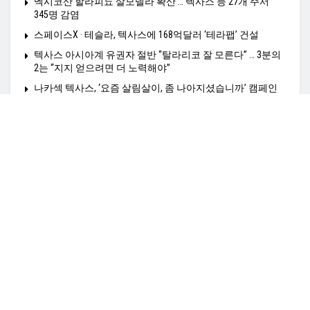
멕시코산 할라피뇨 살모넬라 확산 … 텍사스 등 27개 주서
345명 감염
스페이스X · 테슬라, 텍사스에 168억달러 ‘테라팹’ 건설
텍사스 아시아계 유권자 절반 “탈라리코 잘 모른다” … 3분의
2는 “지지 얻으려면 더 노력해야”
나카섹 텍사스, ‘요즘 살림살이, 좀 나아지셨습니까’ 캠페인
전개
Home
정치N
경제N
사회N
HealthN
K-비지니스
K타운N
영상N
여행N
커뮤니티N
TexasN 전사이트보기
광고문의: amiangs0210@gmail.co,
© 2025
TexasN
- TexasN Korean Newspaper
empowered by ApplaSo
.