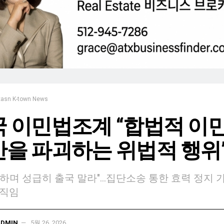
xasn K-town News
 이민법조계 “합법적 이
을 파괴하는 위법적 행위
하며 성급히 출국 말라"…집단소송 통한 효력 정지 
움직임
ADMIN
5월 26, 2026