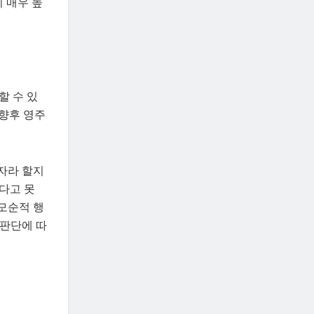
 매우 높
할 수 있
‘향후 영주
로자라 할지
다고 못
모순적 행
 판단에 따