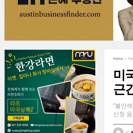
Home
Te
미국
근간
"불안해
신청 
by