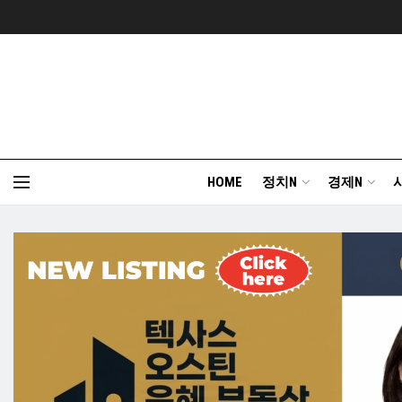
HOME
정치N
경제N