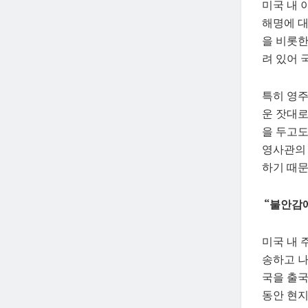
미국 내 
해명에 대
을 비롯한
려 있어 
특히 영
운 잣대로
을 두고도
영사관의 
하기 때
“불안감에
미국 내 
송하고 나
국을 출국
동안 현지