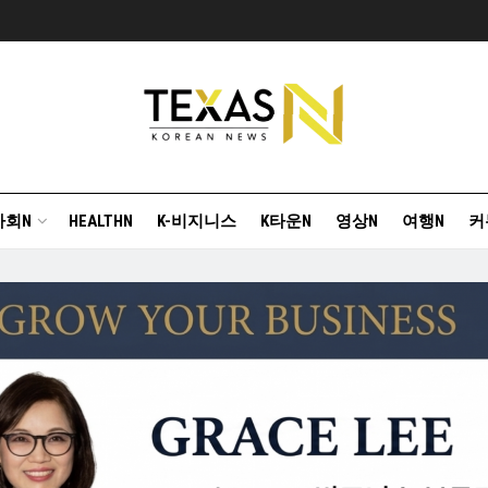
사회N
HEALTHN
K-비지니스
K타운N
영상N
여행N
커