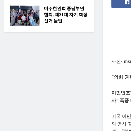
미주한인회 중남부연
합회, 제21대 차기 회장
선거 돌입
사진/ ms
“의회 권
이민법조계
사” 폭풍
미국 이민
외 영사 