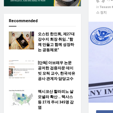
in
Texasn 
스 정치
Recommended
오스틴 한인회, 제27대
강수지 회장 취임…“함
께 만들고 함께 성장하
는 공동체로”
[단독] 아브래우 논문
공저한 검증자문 데이
빗 모릭 교수, 한국석유
공사 관계자 담당교수
멕시코산 할라피뇨 살
모넬라 확산 … 텍사스
등 27개 주서 345명 감
염