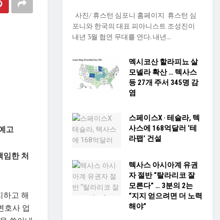
사진/ 휴스턴 심포니 홈페이지 휴스턴 심
포니와 한국의 대표 피아니스트 조성진이
내년 3월 협연 무대를 연다. 내년...
멕시코산 할라피뇨 살
모넬라 확산 … 텍사스
등 27개 주서 345명 감
염
스페이스X · 테슬라, 텍
 예고
사스에 168억달러 ‘테
라팹’ 건설
책임한 처
텍사스 아시아계 유권
자 절반 “탈라리코 잘
모른다” … 3분의 2는
금지하고 해
“지지 얻으려면 더 노력
해야”
변호사 업