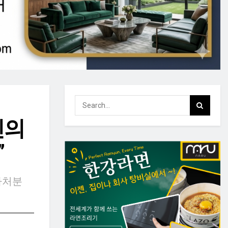
민의
”
가처분