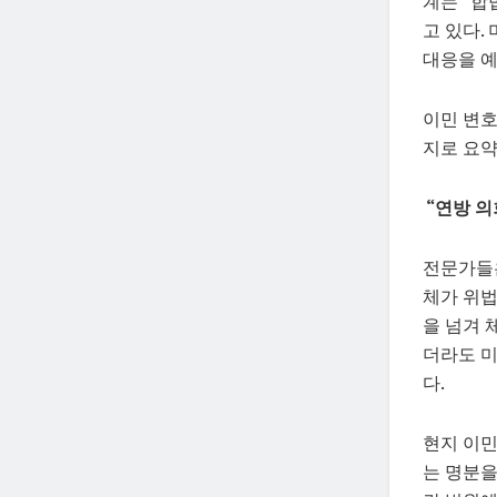
계는 “합
고 있다.
대응을 예
이민 변호
지로 요약
“연방 의
전문가들은
체가 위법
을 넘겨 
더라도 미
다.
현지 이민
는 명분을