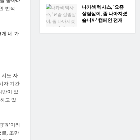
판을 쏟아내
나카섹 텍사스, ‘요즘
인 법적
살림살이, 좀 나아지셨
습니까’ 캠페인 전개
게 네 가
 시도 자
비자 기간
위반이 있
시하고 있
재량권’이라
로, 조만