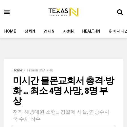
HOME
정치N
경제N
사회N
HEALTHN
K-비지니
Home
Texasn USA 사회
미시간 몰몬교회서 총격·방
화 … 최소 4명 사망, 8명 부
상
전직 해병대원 소행… 경찰에 사살, 연방수사
국 수사 착수