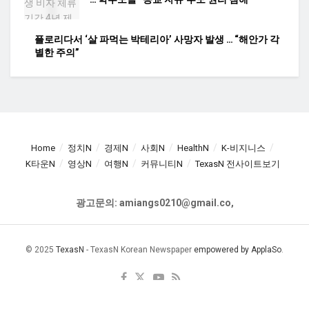
플로리다서 ‘살 파먹는 박테리아’ 사망자 발생 … “해안가 각
별한 주의”
Home
정치N
경제N
사회N
HealthN
K-비지니스
K타운N
영상N
여행N
커뮤니티N
TexasN 전사이트보기
광고문의: amiangs0210@gmail.co,
© 2025
TexasN
- TexasN Korean Newspaper
empowered by ApplaSo
.