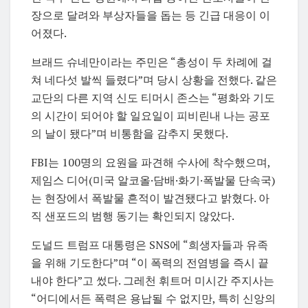
장으로 달려와 부상자들을 돕는 등 긴급 대응이 이
어졌다.
브래드 슈네만이라는 주민은 “총성이 두 차례에 걸
쳐 네다섯 발씩 들렸다”며 당시 상황을 전했다. 같은
교단의 다른 지역 신도 티머시 존스는 “평화와 기도
의 시간이 되어야 할 일요일이 피비린내 나는 공포
의 날이 됐다”며 비통함을 감추지 못했다.
FBI는 100명의 요원을 파견해 수사에 착수했으며,
제임스 디어(미국 알코올·담배·화기·폭발물 단속국)
는 현장에서 폭발물 흔적이 발견됐다고 밝혔다. 아
직 샌포드의 범행 동기는 확인되지 않았다.
도널드 트럼프 대통령은 SNS에 “희생자들과 유족
을 위해 기도한다”며 “이 폭력의 전염병을 즉시 끝
내야 한다”고 썼다. 그레천 휘트머 미시간 주지사는
“어디에서든 폭력은 용납될 수 없지만, 특히 신앙의