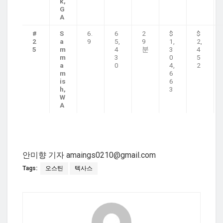
k,
G
A
#
S
6.
6
2
$
$
2
a
9
5,
9
1,
2,
5
m
4
분
3
4
m
3
0
5
a
0
4,
2
m
6
is
6
h,
3
W
A
안미향 기자 amaings0210@gmail.com
Tags:
오스틴
텍사스