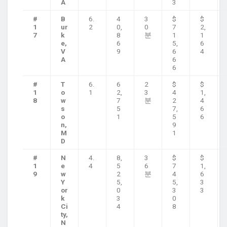
A
3
#
B
6.
4
3
$
$
1
ur
2
0,
0
7
2,
7
k
8
분
1
1
e,
6
5,
6
V
9
6
4
A
6
6
#
T
6.
6
2
$
$
1
o
1
2,
3
4
1,
8
w
7
분
2
4
s
5
7,
6
o
1
5
6
n,
9
M
1
D
#
N
4.
8,
3
$
$
1
e
4
5
6
7
1,
9
w
2
분
4
6
Y
5,
5,
3
or
0
3
3
k
3
0
Ci
4
8
ty,
N