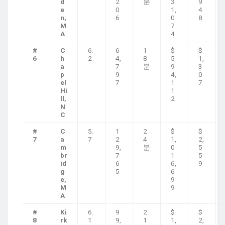
d
2
분
3
9
e
0
1,
4
n,
6
0
8
M
7
A
4
#
C
6.
6
1
$
$
6
h
2
4,
8
5
1,
a
7
분
9
3
p
9
4,
0
el
7
1
7
Hi
1
ll,
2
N
C
#
C
5.
1
2
$
$
7
a
7
2
4
1,
2,
m
9,
분
0
5
br
7
1
5
id
6
6,
9
g
5
6
e,
9
M
9
A
#
Ki
6.
9
2
$
$
8
rk
1
9,
1
1,
2,