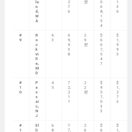
la
2
분
0
1
n
7
6
3
d,
6
8,
6
W
1
A
5
4
#
R
6.
6
2
$
$
9
o
3
9,
9
6
1,
c
9
분
6
9
k
5
7,
9
vi
8
5
3
ll
4
e,
7
M
D
#
P
4.
7
2
$
$
1
a
5
2,
2
4
1,
0
s
2
분
5
2
s
1
7,
7
ai
7
0
3
c,
3
N
3
J
#
El
6.
7
2
$
$
1
li
8
7,
6
6
1,