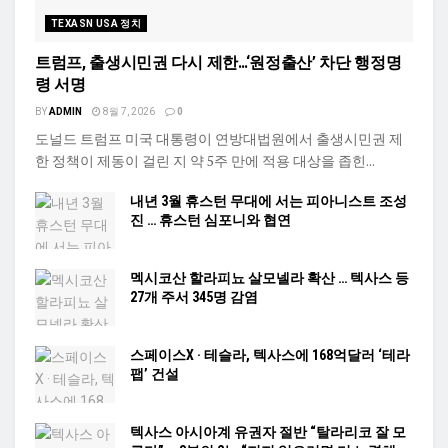
TEXASN USA 정치
트럼프, 출생시민권 다시 제한…‘원정출산’ 차단 행정명
령 서명
BY
ADMIN
8월 7, 2026
0
도널드 트럼프 미국 대통령이 연방대법원에서 출생시민권 제
한 정책이 제동이 걸린 지 약 5주 만에 적용 대상을 좁힌...
내년 3월 휴스턴 무대에 서는 피아니스트 조성
진 … 휴스턴 심포니와 협연
멕시코산 할라피뇨 살모넬라 확산 … 텍사스 등
27개 주서 345명 감염
스페이스X · 테슬라, 텍사스에 168억달러 ‘테라
팹’ 건설
텍사스 아시아계 유권자 절반 “탈라리코 잘 모