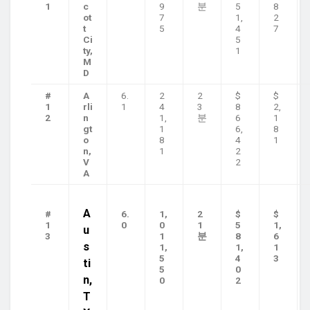
1
c
9
분
5
8
ot
7
1,
2
t
5
4
7
Ci
5
ty,
1
M
D
#
A
6.
2
2
$
$
1
rli
1
4
3
8
2,
2
n
1,
분
6
1
gt
1
6,
8
o
8
4
1
n,
1
2
V
2
A
A
#
6.
1,
2
$
$
1
0
0
1
5
1,
u
3
1
분
8
6
s
1,
1,
1
5
4
3
ti
5
0
n,
0
2
T