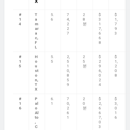
X
#
T
5.
7
2
$
$
1
a
6
4,
8
3
1,
4
m
2
분
1
7
ar
2
7,
9
a
7
6
3
c,
6
F
8
L
#
H
5.
2,
2
$
$
1
o
5
5
5
2
1,
5
u
1
분
9
2
st
0,
6,
0
o
8
0
8
n,
5
2
T
9
4
X
#
P
6.
7
2
$
$
1
al
1
0,
0
2,
3,
6
o
2
분
6
0
Al
6
6
1
to
1
7,
6
,
0
C
3