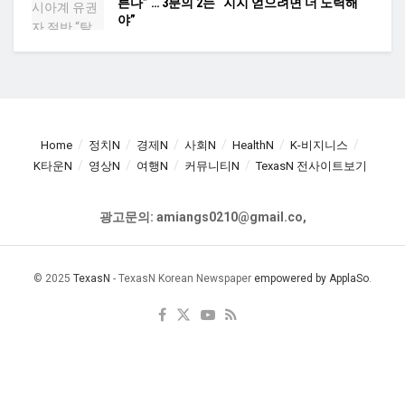
른다” … 3분의 2는 “지지 얻으려면 더 노력해
야”
Home
정치N
경제N
사회N
HealthN
K-비지니스
K타운N
영상N
여행N
커뮤니티N
TexasN 전사이트보기
광고문의: amiangs0210@gmail.co,
© 2025
TexasN
- TexasN Korean Newspaper
empowered by ApplaSo
.