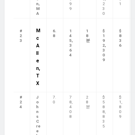
n,
9
2
1
M
9
3
A
0
M
#
6.
1
1
$
$
2
8
4
8
1
8
c
3
5,
분
9
3
A
3
2,
6
6
3
ll
4
0
9
e
n,
T
X
#
J
7.
7
2
$
$
2
o
0
8,
8
5
1,
4
h
4
분
8
8
n
0
8,
0
s
8
8
9
C
3
re
5
e