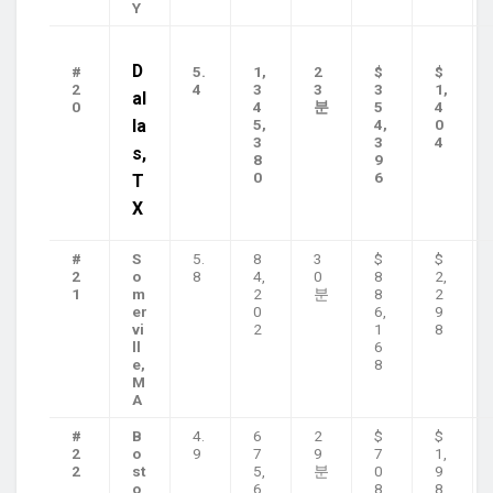
Y
D
#
5.
1,
2
$
$
2
4
3
3
3
1,
al
0
4
분
5
4
la
5,
4,
0
3
3
4
s,
8
9
0
6
T
X
#
S
5.
8
3
$
$
2
o
8
4,
0
8
2,
1
m
2
분
8
2
er
0
6,
9
vi
2
1
8
ll
6
e,
8
M
A
#
B
4.
6
2
$
$
2
o
9
7
9
7
1,
2
st
5,
분
0
9
o
6
8,
8