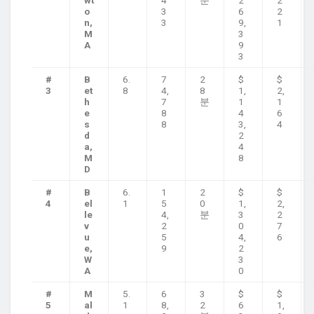
wt
4
분
2
2
o
3
6
2
n,
3
9,
1
M
3
A
9
3
#
B
6.
7
2
$
$
3
et
8
4,
8
1,
2,
h
7
분
1
1
e
8
4
6
s
8
3,
4
d
2
a,
4
M
8
D
#
B
6.
1
2
$
$
4
el
1
5
0
1,
2,
le
4,
분
3
2
v
2
0
7
u
5
4,
6
e,
9
2
W
3
A
0
#
M
5.
6
3
$
$
5
al
1
8,
2
6
1,