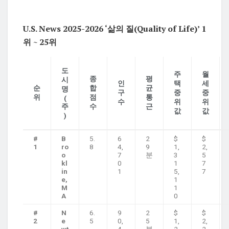
U.S. News 2025-2026 ‘삶의 질(Quality of Life)’
1
위 ~ 25위
도
주
월
종
평
시
인
택
세
순
합
균
명
구
중
중
위
점
통
(
수
위
위
주
수
근
값
값
)
#
B
5.
6
2
$
$
1
ro
8
4,
9
1,
2,
o
7
분
3
5
kl
0
1
7
in
1
5,
7
e,
1
M
1
A
0
#
N
6.
9
2
$
$
2
e
5
0,
5
1,
2,