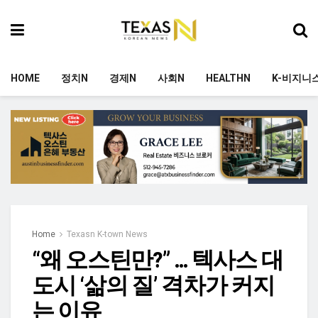
HOME
정치N
경제N
사회N
HEALTHN
K-비지니
Home
Texasn K-town News
“왜 오스틴만?” … 텍사스 대
도시 ‘삶의 질’ 격차가 커지
는 이유