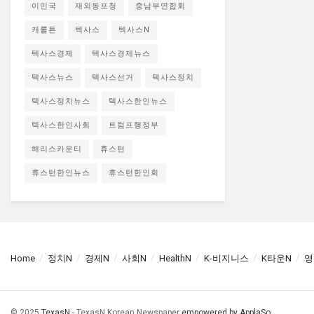
이민국
재외동포청
중남부연합회
캐롤튼
텍사스
텍사스N
텍사스경제
텍사스경제뉴스
텍사스뉴스
텍사스선거
텍사스정치
텍사스정치뉴스
텍사스한인뉴스
텍사스한인사회
트럼프행정부
해리스카운티
휴스턴
휴스턴한인뉴스
휴스턴한인회
Home
정치N
경제N
사회N
HealthN
K-비지니스
K타운N
영
© 2025
TexasN
- TexasN Korean Newspaper
empowered by ApplaSo
.