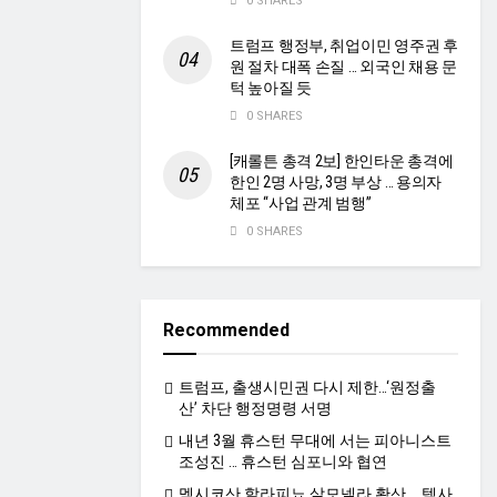
0 SHARES
트럼프 행정부, 취업이민 영주권 후
원 절차 대폭 손질 … 외국인 채용 문
턱 높아질 듯
0 SHARES
[캐롤튼 총격 2보] 한인타운 총격에
한인 2명 사망, 3명 부상 … 용의자
체포 “사업 관계 범행”
0 SHARES
Recommended
트럼프, 출생시민권 다시 제한…‘원정출
산’ 차단 행정명령 서명
내년 3월 휴스턴 무대에 서는 피아니스트
조성진 … 휴스턴 심포니와 협연
멕시코산 할라피뇨 살모넬라 확산 … 텍사