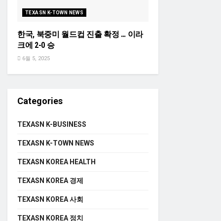
TEXASN K-TOWN NEWS
한국, 북중미 월드컵 진출 확정 … 이라
크에 2-0 승
6월 5, 2025
Categories
TEXASN K-BUSINESS
TEXASN K-TOWN NEWS
TEXASN KOREA HEALTH
TEXASN KOREA 경제
TEXASN KOREA 사회
TEXASN KOREA 정치