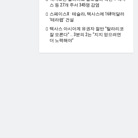
스 등 27개 주서 345명 감염
스페이스X · 테슬라, 텍사스에 168억달러
‘테라팹’ 건설
텍사스 아시아계 유권자 절반 “탈라리코
잘 모른다” … 3분의 2는 “지지 얻으려면
더 노력해야”