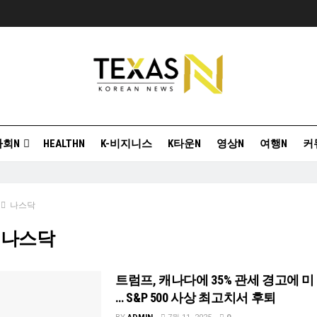
사회N
HEALTHN
K-비지니스
K타운N
영상N
여행N
커
나스닥
]
나스닥
트럼프, 캐나다에 35% 관세 경고에 미
… S&P 500 사상 최고치서 후퇴