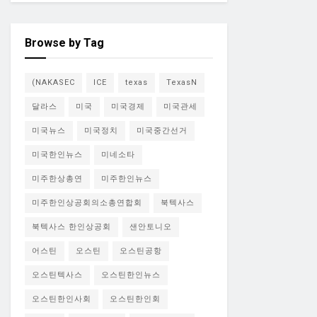
Browse by Tag
(NAKASEC
ICE
texas
TexasN
달라스
미국
미국경제
미국관세
미국뉴스
미국정치
미국중간선거
미국한인뉴스
미네소타
미주한상총연
미주한인뉴스
미주한인상공회의소총연합회
북텍사스
북텍사스 한인상공회
샌안토니오
어스틴
오스틴
오스틴공항
오스틴텍사스
오스틴한인뉴스
오스틴한인사회
오스틴한인회