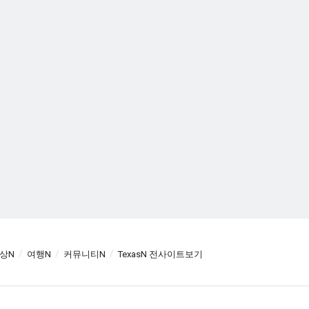
상N
여행N
커뮤니티N
TexasN 전사이트보기