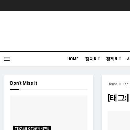
HOME
정치N
경제N
Don't Miss It
Home
Tag
[태그:
TEXASN K-TOWN NEWS