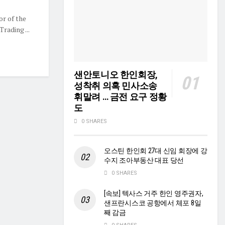
r of the
rading ...
샌안토니오 한인회장,
성착취 의혹 민사소송
휘말려 … 금전 요구 정황
도
0 SHARES
오스틴 한인회 27대 신임 회장에 강
수지 조아부동산 대표 당선
0 SHARES
[속보] 텍사스 거주 한인 영주권자,
샌프란시스코 공항에서 체포 8일
째 감금