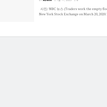
BY
ADMIN
7월 11, 2025
0
사진/ NBC 뉴스 (Traders work the empty floo
New York Stock Exchange on March 20, 2020. T