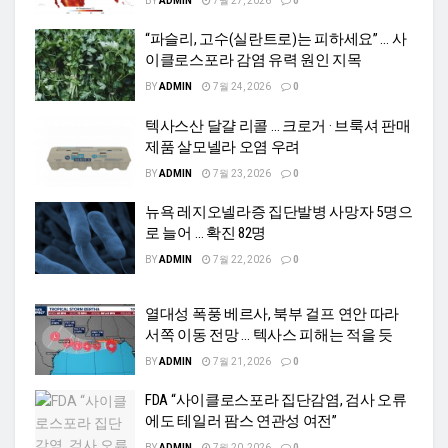
BY
ADMIN
7월 27, 2026
0
“파슬리, 고수(실란트로)는 피하세요” … 사
이클로스포라 감염 유력 원인 지목
BY
ADMIN
7월 24, 2026
0
텍사스산 달걀 리콜 … 크로거 · 브룩셔 판매
제품 살모넬라 오염 우려
BY
ADMIN
7월 23, 2026
0
뉴욕 레지오넬라증 집단발병 사망자 5명으
로 늘어 … 확진 82명
BY
ADMIN
7월 22, 2026
0
열대성 폭풍 베르사, 북부 걸프 연안 따라
서쪽 이동 전망 … 텍사스 피해는 적을 듯
BY
ADMIN
7월 21, 2026
0
FDA “사이클로스포라 집단감염, 검사 오류
에도 테일러 팜스 연관성 여전”
BY
ADMIN
7월 20, 2026
0