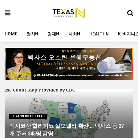
HOME
정치N
경제N
사회N
HEALTHN
K-비지니
TEXASN USA HEALTH
멕시코산 할라피뇨 살모넬라 확산 … 텍사스 등 27
개 주서 345명 감염