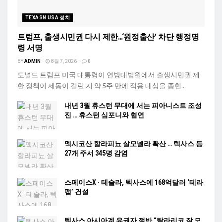
TEXASN USA 정치
트럼프, 출생시민권 다시 제한…‘원정출산’ 차단 행정명
령 서명
BY
ADMIN
8월 7, 2026
0
도널드 트럼프 미국 대통령이 연방대법원에서 출생시민권 제
한 정책이 제동이 걸린 지 약 5주 만에 적용 대상을 좁힌...
내년 3월 휴스턴 무대에 서는 피아니스트 조성
진 … 휴스턴 심포니와 협연
멕시코산 할라피뇨 살모넬라 확산 … 텍사스 등
27개 주서 345명 감염
스페이스X · 테슬라, 텍사스에 168억달러 ‘테라
팹’ 건설
텍사스 아시아계 유권자 절반 “탈라리코 잘 모