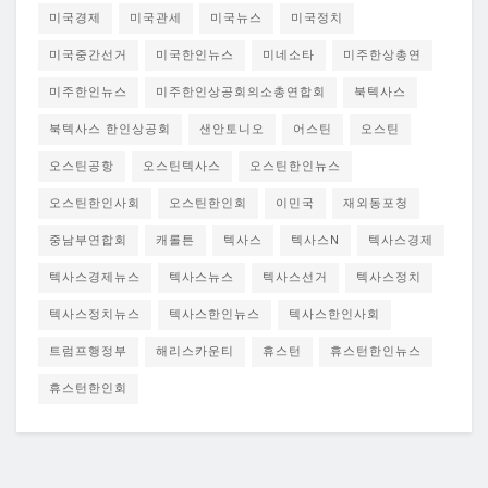
미국경제
미국관세
미국뉴스
미국정치
미국중간선거
미국한인뉴스
미네소타
미주한상총연
미주한인뉴스
미주한인상공회의소총연합회
북텍사스
북텍사스 한인상공회
샌안토니오
어스틴
오스틴
오스틴공항
오스틴텍사스
오스틴한인뉴스
오스틴한인사회
오스틴한인회
이민국
재외동포청
중남부연합회
캐롤튼
텍사스
텍사스N
텍사스경제
텍사스경제뉴스
텍사스뉴스
텍사스선거
텍사스정치
텍사스정치뉴스
텍사스한인뉴스
텍사스한인사회
트럼프행정부
해리스카운티
휴스턴
휴스턴한인뉴스
휴스턴한인회