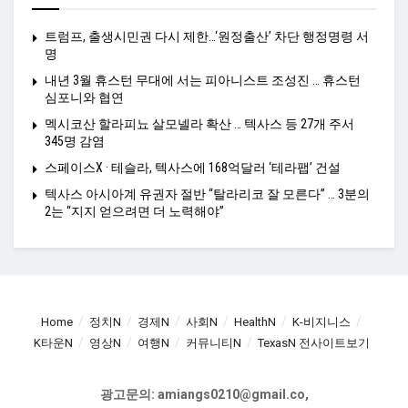
트럼프, 출생시민권 다시 제한…‘원정출산’ 차단 행정명령 서
명
내년 3월 휴스턴 무대에 서는 피아니스트 조성진 … 휴스턴
심포니와 협연
멕시코산 할라피뇨 살모넬라 확산 … 텍사스 등 27개 주서
345명 감염
스페이스X · 테슬라, 텍사스에 168억달러 ‘테라팹’ 건설
텍사스 아시아계 유권자 절반 “탈라리코 잘 모른다” … 3분의
2는 “지지 얻으려면 더 노력해야”
Home
정치N
경제N
사회N
HealthN
K-비지니스
K타운N
영상N
여행N
커뮤니티N
TexasN 전사이트보기
광고문의: amiangs0210@gmail.co,