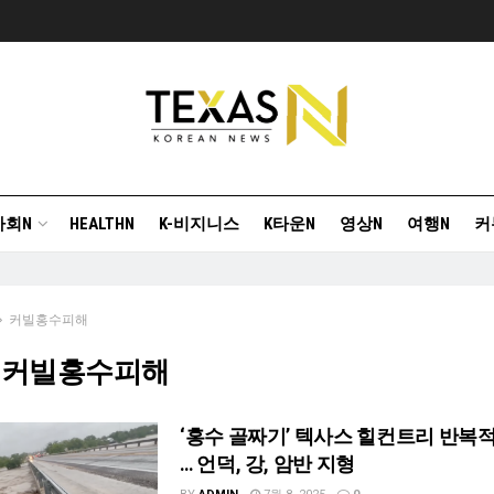
사회N
HEALTHN
K-비지니스
K타운N
영상N
여행N
커
커빌홍수피해
]
커빌홍수피해
‘홍수 골짜기’ 텍사스 힐컨트리 반복적
… 언덕, 강, 암반 지형