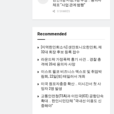
한인 2명 사망, 3명 부상 … 용의자
체포 “사업 관계 범행”
0 SHARES
Recommended
[지역한인회소식] 샌안토니오한인회, 제
32대 회장 후보 등록 접수
라운드락 가정폭력 흉기 사건 … 경찰 총
격에 20세 용의자 사망
이스트 윌코 비즈니스 엑스포 및 취업박
람회, 22일(토) 테일러서 개최
미국 원포자충증 확산 … 미시간서 첫 사
망자 2명 발생
교통안전청(TSA)과 이민국(ICE) 공항단속
확대 … 한인시민단체 “국내선 이용도 신
중해야”