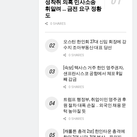
성착취 의혹 민사소송
휘말려 … 금전 요구 정황
도
0 SHARES
오스틴 한인회 27대 신임 회장에 강
수지 조아부동산 대표 당선
0 SHARES
[속보] 텍사스 거주 한인 영주권자,
샌프란시스코 공항에서 체포 8일
째 감금
0 SHARES
트럼프 행정부, 취업이민 영주권 후
원 절차 대폭 손질 … 외국인 채용 문
턱 높아질 듯
0 SHARES
[캐롤튼 총격 2보] 한인타운 총격에