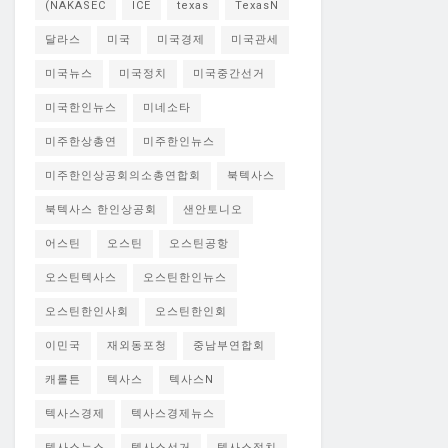
(NAKASEC
ICE
texas
TexasN
달라스
미국
미국경제
미국관세
미국뉴스
미국정치
미국중간선거
미국한인뉴스
미네소타
미주한상총연
미주한인뉴스
미주한인상공회의소총연합회
북텍사스
북텍사스 한인상공회
샌안토니오
어스틴
오스틴
오스틴공항
오스틴텍사스
오스틴한인뉴스
오스틴한인사회
오스틴한인회
이민국
재외동포청
중남부연합회
캐롤튼
텍사스
텍사스N
텍사스경제
텍사스경제뉴스
텍사스뉴스
텍사스선거
텍사스정치