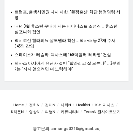
트럼프, 출생시민권 다시 제한…‘원정출산’ 차단 행정명령 서
명
내년 3월 휴스턴 무대에 서는 피아니스트 조성진 … 휴스턴
심포니와 협연
멕시코산 할라피뇨 살모넬라 확산 … 텍사스 등 27개 주서
345명 감염
스페이스X · 테슬라, 텍사스에 168억달러 ‘테라팹’ 건설
텍사스 아시아계 유권자 절반 “탈라리코 잘 모른다” … 3분의
2는 “지지 얻으려면 더 노력해야”
Home
정치N
경제N
사회N
HealthN
K-비지니스
K타운N
영상N
여행N
커뮤니티N
TexasN 전사이트보기
광고문의: amiangs0210@gmail.co,