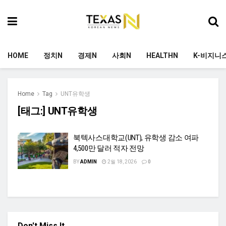
HOME
정치N
경제N
사회N
HEALTHN
K-비지니
Home
Tag
UNT유학생
[태그:]
UNT유학생
북텍사스대학교(UNT), 유학생 감소 여파
4,500만 달러 적자 전망
BY
ADMIN
2월 18, 2026
0
Don't Miss It