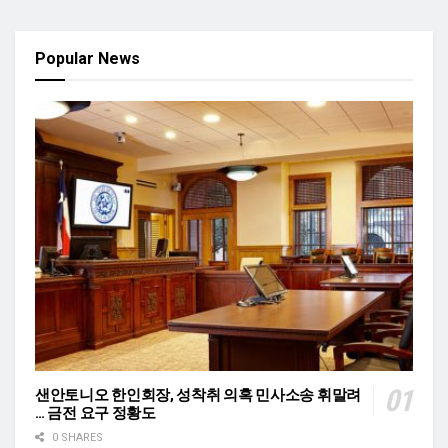
Popular News
샌안토니오 한인회장, 성착취 의혹 민사소송 휘말려
… 금전 요구 정황도
0 SHARES