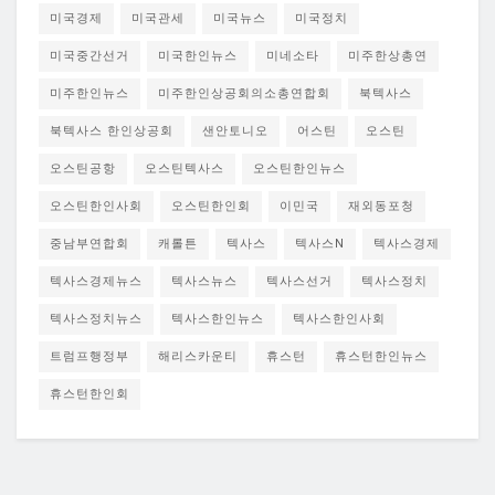
미국경제
미국관세
미국뉴스
미국정치
미국중간선거
미국한인뉴스
미네소타
미주한상총연
미주한인뉴스
미주한인상공회의소총연합회
북텍사스
북텍사스 한인상공회
샌안토니오
어스틴
오스틴
오스틴공항
오스틴텍사스
오스틴한인뉴스
오스틴한인사회
오스틴한인회
이민국
재외동포청
중남부연합회
캐롤튼
텍사스
텍사스N
텍사스경제
텍사스경제뉴스
텍사스뉴스
텍사스선거
텍사스정치
텍사스정치뉴스
텍사스한인뉴스
텍사스한인사회
트럼프행정부
해리스카운티
휴스턴
휴스턴한인뉴스
휴스턴한인회