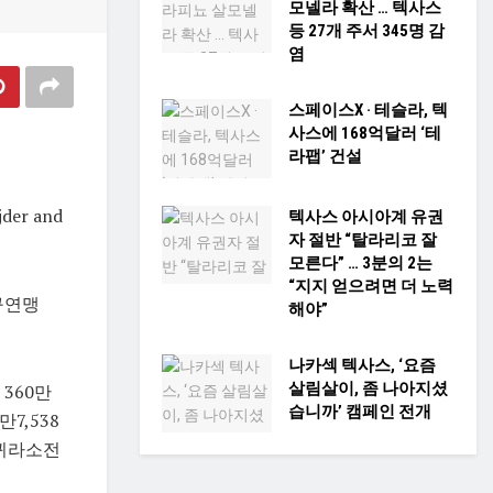
모넬라 확산 … 텍사스
등 27개 주서 345명 감
염
스페이스X · 테슬라, 텍
사스에 168억달러 ‘테
라팹’ 건설
der and
텍사스 아시아계 유권
자 절반 “탈라리코 잘
모른다” … 3분의 2는
“지지 얻으려면 더 노력
구연맹
해야”
나카섹 텍사스, ‘요즘
살림살이, 좀 나아지셨
 360만
습니까’ 캠페인 전개
7,538
-퀴라소전