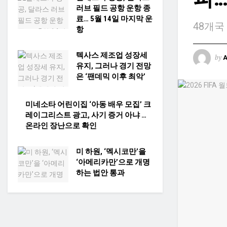
러브 필드 공항 운항 종
료… 5월 14일 마지막 운
48개국
항
텍사스 제조업 성장세
by
유지, 그러나 경기 전망
은 ‘팬데믹 이후 최악’
미네소타 어린이집 ‘아동 배우 모집’ 크
레이그리스트 광고, 사기 증거 아냐 …
온라인 장난으로 확인
미 하원, ‘멕시코만’을
‘아메리카만’으로 개명
하는 법안 통과