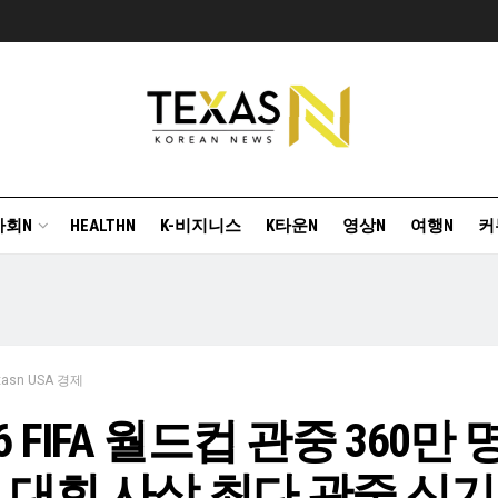
사회N
HEALTHN
K-비지니스
K타운N
영상N
여행N
커
xasn USA 경제
26 FIFA 월드컵 관중 360만 
 대회 사상 최다 관중 신