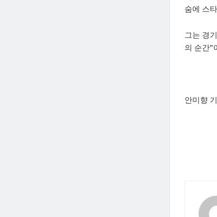
숨에 스타
그는 경기
의 순간”
안미향 기자